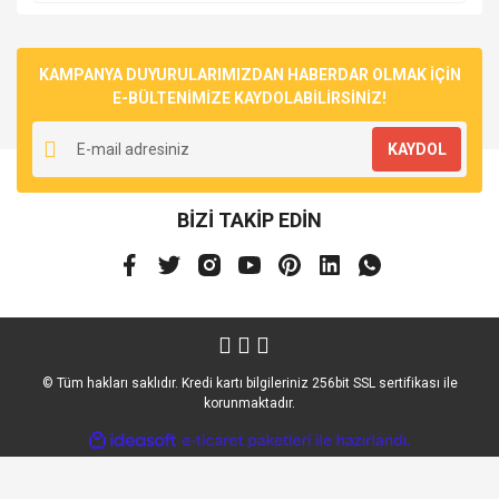
KAMPANYA DUYURULARIMIZDAN HABERDAR OLMAK İÇİN
E-BÜLTENİMİZE KAYDOLABİLİRSİNİZ!
KAYDOL
BİZİ TAKİP EDİN
© Tüm hakları saklıdır. Kredi kartı bilgileriniz 256bit SSL sertifikası ile
korunmaktadır.
ile
ideasoft
e-
hazırlandı.
ticaret
paketleri