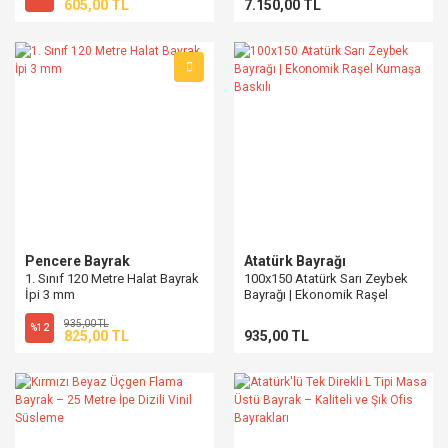
605,00 TL
7.150,00 TL
Pencere Bayrak
Atatürk Bayrağı
1. Sınıf 120 Metre Halat Bayrak
100x150 Atatürk Sarı Zeybek
İpi 3 mm
Bayrağı | Ekonomik Raşel
Kumaşa Baskılı
935,00 TL
%12
825,00 TL
935,00 TL