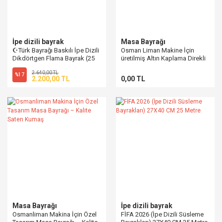
İpe dizili bayrak
Masa Bayrağı
☪Türk Bayrağı Baskılı İpe Dizili
Osman Liman Makine İçin
Dikdörtgen Flama Bayrak (25
üretilmiş Altın Kaplama Direkli
Metre)
Çift Kollu Masa Bayrağı
2.640,00 TL
%17
2.200,00 TL
0,00 TL
Masa Bayrağı
İpe dizili bayrak
Osmanliman Makina İçin Özel
FİFA 2026 (İpe Dizili Süsleme