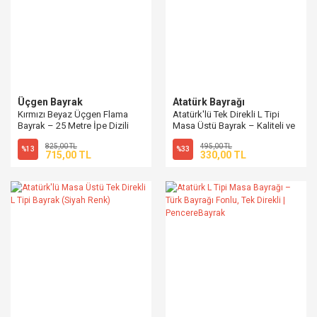
Üçgen Bayrak
Atatürk Bayrağı
Kırmızı Beyaz Üçgen Flama
Atatürk'lü Tek Direkli L Tipi
Bayrak – 25 Metre İpe Dizili
Masa Üstü Bayrak – Kaliteli ve
Vinil Süsleme
Şık Ofis Bayrakları
825,00 TL
495,00 TL
%13
%33
715,00 TL
330,00 TL