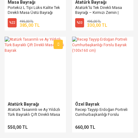
Masa Bayrağı
Atatürk Bayrağı
Portekiz L Tipi Lüks Kalite Tek
Atatürk'lü Tek Direkli Masa
Direkli Masa Üstü Bayrağı
Bayrağı – Kırmızı Zemin |
PencereBayrak
495,00 TL
495,00 TL
%22
%33
385,00 TL
330,00 TL
Atatürk Bayrağı
Özel Bayrak
Atatürk Tasarımlı ve Ay Yıldızlı
Recep Tayyip Erdoğan Portreli
Türk Bayraklı Çift Direkli Masa
Cumhurbaşkanlığı Forslu
Üstü Bayrak
Bayrak (100x160 cm)
550,00 TL
660,00 TL