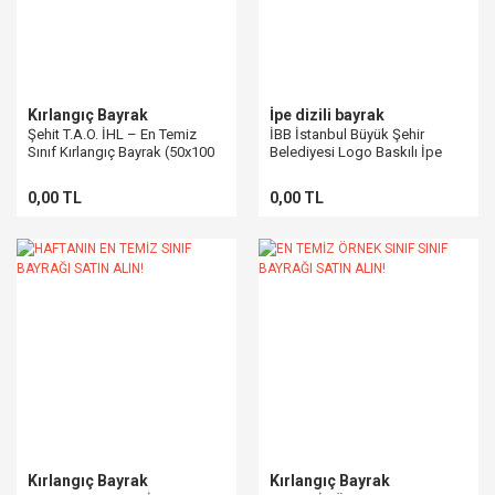
Kırlangıç Bayrak
İpe dizili bayrak
Şehit T.A.O. İHL – En Temiz
İBB İstanbul Büyük Şehir
Sınıf Kırlangıç Bayrak (50x100
Belediyesi Logo Baskılı İpe
cm)
Dizili Kağıt Bayrak
0,00 TL
0,00 TL
Kırlangıç Bayrak
Kırlangıç Bayrak