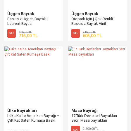
Üçgen Bayrak
Üçgen Bayrak
Baskısız Üçgen Bayrak |
Otopark İçin | Çok Renkli |
Lacivert Beyaz
Baskısız Bayrak Vinil
825,00 TL
715,00 TL
%13
%15
715,00 TL
605,00 TL
Ülke Bayrakları
Masa Bayrağı
Lüks Kalite Amerikan Bayrağı –
17 Türk Devletleri Bayrakları
Çift Kat Saten Kumaşa Baskı
Seti | Masa bayrakları
2.200,00 TL
%20