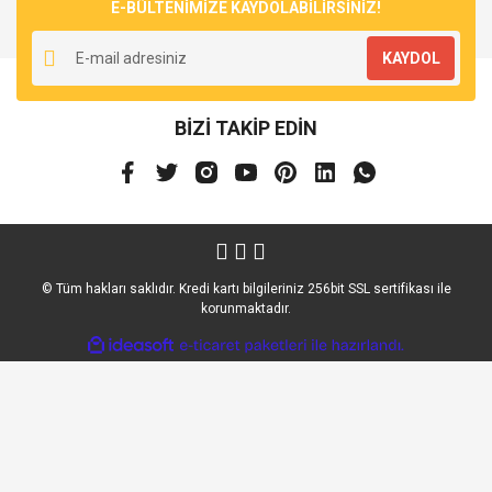
E-BÜLTENİMİZE KAYDOLABİLİRSİNİZ!
KAYDOL
BİZİ TAKİP EDİN
© Tüm hakları saklıdır. Kredi kartı bilgileriniz 256bit SSL sertifikası ile
korunmaktadır.
ile
ideasoft
e-
hazırlandı.
ticaret
paketleri