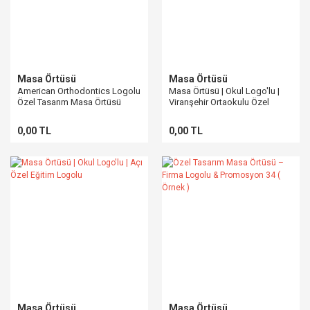
Masa Örtüsü
Masa Örtüsü
American Orthodontics Logolu
Masa Örtüsü | Okul Logo'lu |
Özel Tasarım Masa Örtüsü
Viranşehir Ortaokulu Özel
Sipariş
0,00 TL
0,00 TL
Masa Örtüsü
Masa Örtüsü