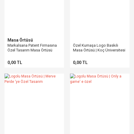
Masa Örtüsü
Markalsana Patent Firmasına
Özel Kumaşa Logo Baskılı
Özel Tasarım Masa Örtüsü
Masa Örtüsü | Koç Üniversitesi
| için Tasarım
0,00 TL
0,00 TL