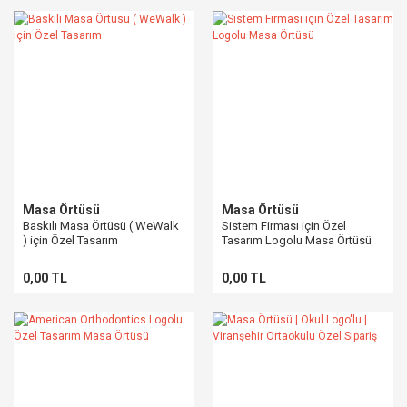
Masa Örtüsü
Masa Örtüsü
Baskılı Masa Örtüsü ( WeWalk
Sistem Firması için Özel
) için Özel Tasarım
Tasarım Logolu Masa Örtüsü
0,00 TL
0,00 TL