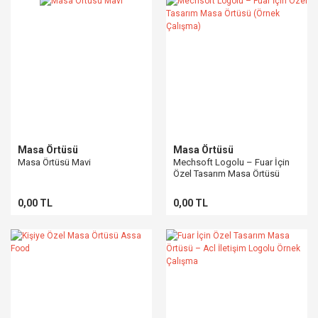
Masa Örtüsü
Masa Örtüsü
Masa Örtüsü Mavi
Mechsoft Logolu – Fuar İçin
Özel Tasarım Masa Örtüsü
(Örnek Çalışma)
0,00 TL
0,00 TL