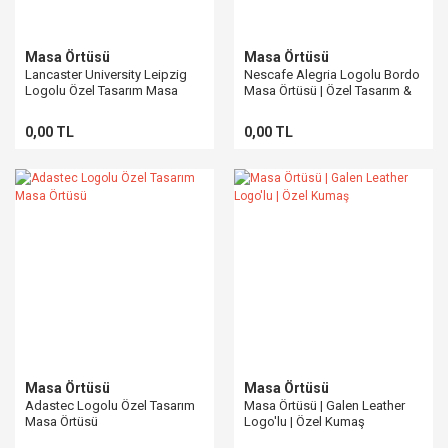
Masa Örtüsü
Masa Örtüsü
Lancaster University Leipzig
Nescafe Alegria Logolu Bordo
Logolu Özel Tasarım Masa
Masa Örtüsü | Özel Tasarım &
Örtüsü
Baskılı Masa Örtüsü
0,00 TL
0,00 TL
Masa Örtüsü
Masa Örtüsü
Adastec Logolu Özel Tasarım
Masa Örtüsü | Galen Leather
Masa Örtüsü
Logo'lu | Özel Kumaş