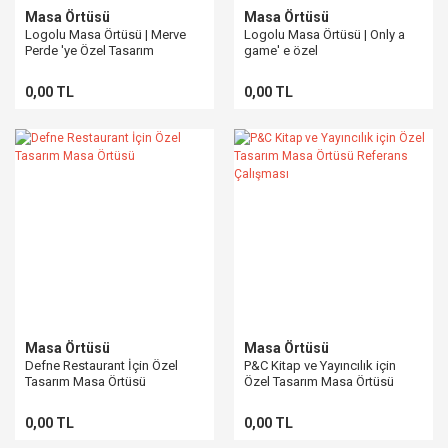
Masa Örtüsü
Masa Örtüsü
Logolu Masa Örtüsü | Merve
Logolu Masa Örtüsü | Only a
Perde 'ye Özel Tasarım
game' e özel
0,00 TL
0,00 TL
Masa Örtüsü
Masa Örtüsü
Defne Restaurant İçin Özel
P&C Kitap ve Yayıncılık için
Tasarım Masa Örtüsü
Özel Tasarım Masa Örtüsü
Referans Çalışması
0,00 TL
0,00 TL