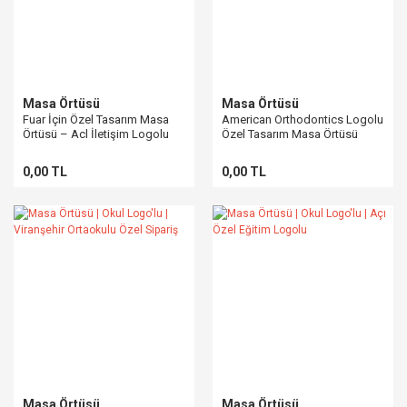
Masa Örtüsü
Masa Örtüsü
Fuar İçin Özel Tasarım Masa
American Orthodontics Logolu
Örtüsü – Acl İletişim Logolu
Özel Tasarım Masa Örtüsü
Örnek Çalışma
0,00 TL
0,00 TL
Masa Örtüsü
Masa Örtüsü