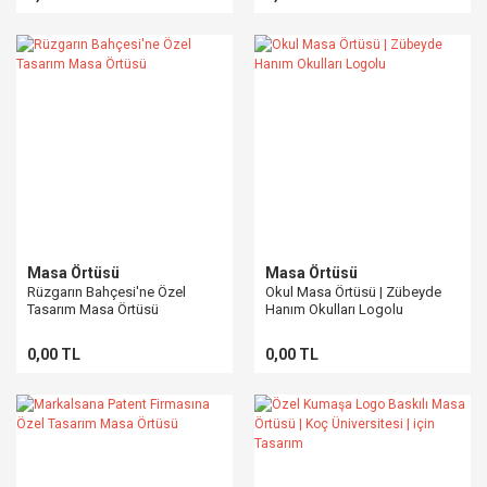
Masa Örtüsü
Masa Örtüsü
Rüzgarın Bahçesi'ne Özel
Okul Masa Örtüsü | Zübeyde
Tasarım Masa Örtüsü
Hanım Okulları Logolu
0,00 TL
0,00 TL