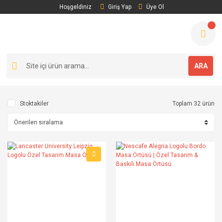
Hoşgeldiniz
Giriş Yap
Üye Ol
ARA
Stoktakiler
Toplam 32 ürün