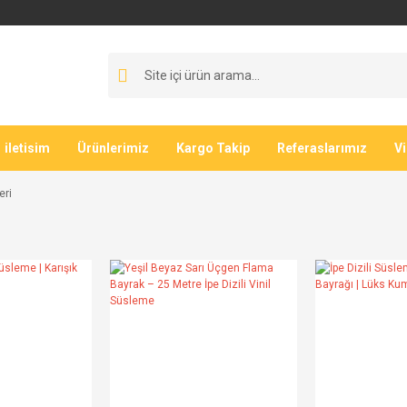
iletisim
Ürünlerimiz
Kargo Takip
Referaslarımız
V
eri