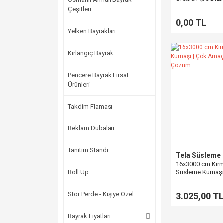
Üçgen Bayrak
Çeşitleri
0,00 TL
Yelken Bayrakları
Kırlangıç Bayrak
Pencere Bayrak Fırsat
Ürünleri
Takdim Flaması
Reklam Dubaları
Tanıtım Standı
Tela Süsleme
16x3000 cm Kırm
Roll Up
Süsleme Kumaşı
Dekoratif Çözü
Stor Perde - Kişiye Özel
3.025,00 T
Bayrak Fiyatları