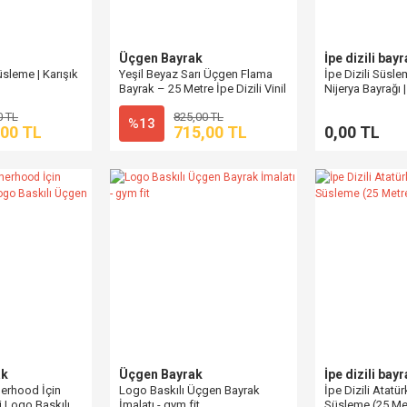
Üçgen Bayrak
İpe dizili bay
sleme | Karışık
Yeşil Beyaz Sarı Üçgen Flama
İpe Dizili Süsle
Bayrak – 25 Metre İpe Dizili Vinil
Nijerya Bayrağı
Süsleme
0 TL
825,00 TL
%13
,00 TL
715,00 TL
0,00 TL
ak
Üçgen Bayrak
İpe dizili bay
erhood İçin
Logo Baskılı Üçgen Bayrak
İpe Dizili Atatü
li Logo Baskılı
İmalatı - gym fit
Süsleme (25 Me