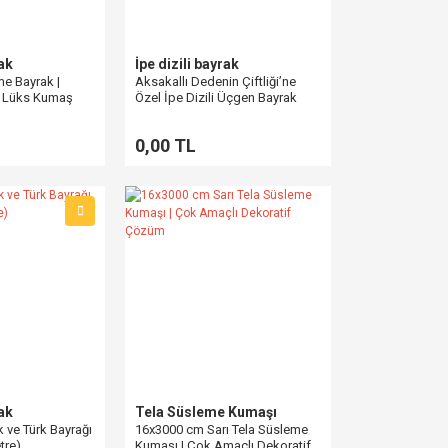
rak
İpe dizili bayrak
me Bayrak |
Aksakallı Dedenin Çiftliği’ne
 | Lüks Kumaş
Özel İpe Dizili Üçgen Bayrak
Üretimi
0,00 TL
rak
Tela Süsleme Kumaşı
rk ve Türk Bayrağı
16x3000 cm Sarı Tela Süsleme
tre)
Kumaşı | Çok Amaçlı Dekoratif