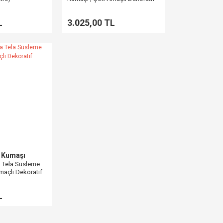
Çözüm
L
3.025,00 TL
 Kumaşı
a Tela Süsleme
maçlı Dekoratif
L