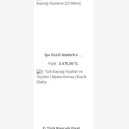
İpe Dizili Atatürk v ...
Fiyat :
2.475,00 TL
☪ Türk Bayrağı Fiyat ...