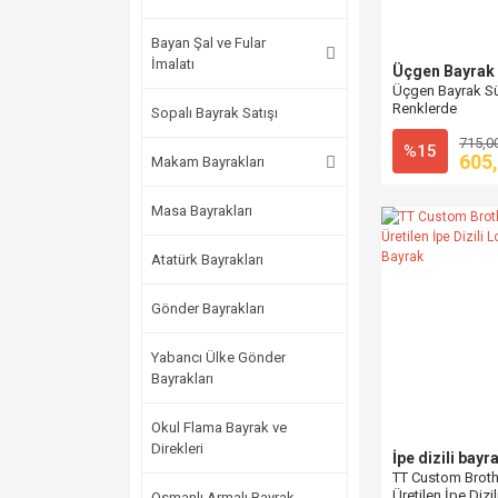
Bayan Şal ve Fular
İmalatı
Üçgen Bayrak
Üçgen Bayrak Sü
Renklerde
Sopalı Bayrak Satışı
715,0
%15
605
Makam Bayrakları
Masa Bayrakları
Atatürk Bayrakları
Gönder Bayrakları
Yabancı Ülke Gönder
Bayrakları
Okul Flama Bayrak ve
Direkleri
İpe dizili bayr
TT Custom Broth
Üretilen İpe Dizi
Osmanlı Armalı Bayrak