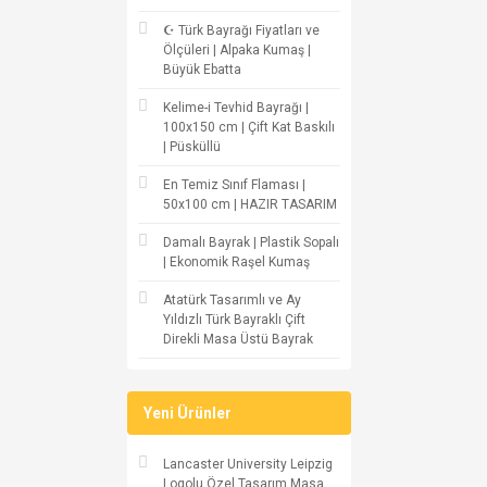
☪ Türk Bayrağı Fiyatları ve
Ölçüleri | Alpaka Kumaş |
Büyük Ebatta
Kelime-i Tevhid Bayrağı |
100x150 cm | Çift Kat Baskılı
| Püsküllü
En Temiz Sınıf Flaması |
50x100 cm | HAZIR TASARIM
Damalı Bayrak | Plastik Sopalı
| Ekonomik Raşel Kumaş
Atatürk Tasarımlı ve Ay
Yıldızlı Türk Bayraklı Çift
Direkli Masa Üstü Bayrak
Yeni Ürünler
Lancaster University Leipzig
Logolu Özel Tasarım Masa