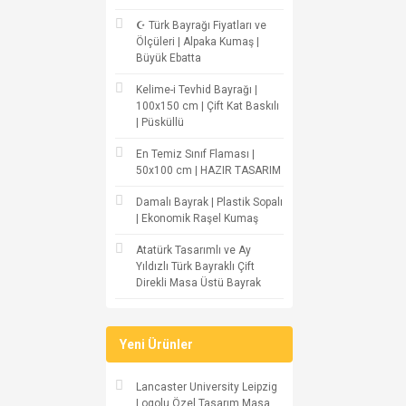
☪ Türk Bayrağı Fiyatları ve
Ölçüleri | Alpaka Kumaş |
Büyük Ebatta
Kelime-i Tevhid Bayrağı |
100x150 cm | Çift Kat Baskılı
| Püsküllü
En Temiz Sınıf Flaması |
50x100 cm | HAZIR TASARIM
Damalı Bayrak | Plastik Sopalı
| Ekonomik Raşel Kumaş
Atatürk Tasarımlı ve Ay
Yıldızlı Türk Bayraklı Çift
Direkli Masa Üstü Bayrak
Yeni Ürünler
Lancaster University Leipzig
Logolu Özel Tasarım Masa