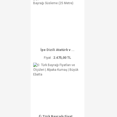
İpe Dizili Atatürk v ...
Fiyat :
2.475,00 TL
☪ Türk Bayrağı Fiyat ...