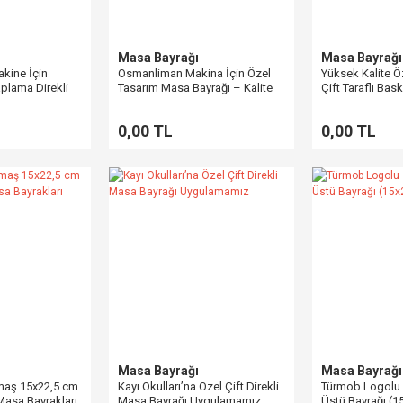
Masa Bayrağı
Masa Bayrağı
kine İçin
Osmanliman Makina İçin Özel
Yüksek Kalite 
aplama Direkli
Tasarım Masa Bayrağı – Kalite
Çift Taraflı Bas
Bayrağı
Saten Kumaş
(15x22,5 cm)
0,00 TL
0,00 TL
Masa Bayrağı
Masa Bayrağı
maş 15x22,5 cm
Kayı Okulları’na Özel Çift Direkli
Türmob Logolu İ
 Masa Bayrakları
Masa Bayrağı Uygulamamız
Üstü Bayrağı (1