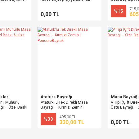
715,0
%15
0,00 TL
605
kları
Atatürk Bayrağı
Masa Bayrağı
nlı Mühürlü
Atatürk'lü Tek Direkli Masa
V Tipi (Çift Dir
ğı – Özel Baskı
Bayrağı – Kırmızı Zemin |
Üstü Bayrağı – 
PencereBayrak
Tasarım
495,00 TL
%33
330,00 TL
0,00 TL