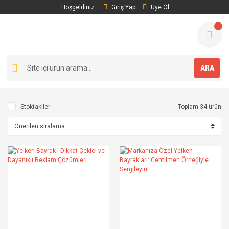
Hoşgeldiniz
Giriş Yap
Üye Ol
ARA
Stoktakiler
Toplam 34 ürün