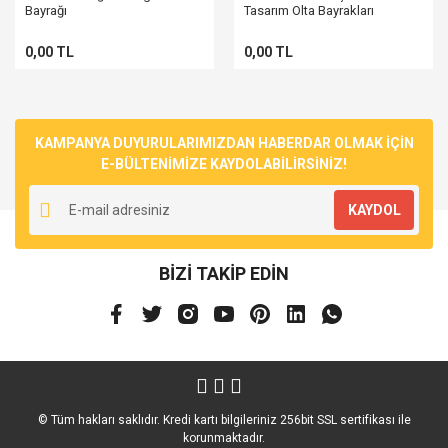
Bayrağı
Tasarım Olta Bayrakları
0,00 TL
0,00 TL
KAMPANYA DUYURULARIMIZDAN HABERDAR OLMAK İÇİN
E-BÜLTENİMİZE KAYDOLABİLİRSİNİZ!
KAYDOL
BİZİ TAKİP EDİN
© Tüm hakları saklıdır. Kredi kartı bilgileriniz 256bit SSL sertifikası ile
korunmaktadır.