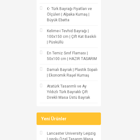
☪ Türk Bayrağı Fiyatları ve
Ölçüleri | Alpaka Kumaş |
Büyük Ebatta
Kelime-i Tevhid Bayrağı |
100x150 cm | Çift Kat Baskılı
| Püsküllü
En Temiz Sınıf Flaması |
50x100 cm | HAZIR TASARIM
Damalı Bayrak | Plastik Sopalı
| Ekonomik Raşel Kumaş
Atatürk Tasarımlı ve Ay
Yıldızlı Türk Bayraklı Çift
Direkli Masa Üstü Bayrak
Yeni Ürünler
Lancaster University Leipzig
Logolu Özel Tasarım Masa