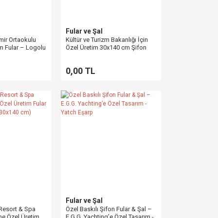
Fular ve Şal
ir Ortaokulu
Kültür ve Turizm Bakanlığı İçin
ım Fular – Logolu
Özel Üretim 30x140 cm Şifon
Kurumsal Okul
Fular – Kurumsal Referans
Çalışma
0,00 TL
Fular ve Şal
Resort & Spa
Özel Baskılı Şifon Fular & Şal –
ne Özel Üretim
E.G.G. Yachting’e Özel Tasarım -