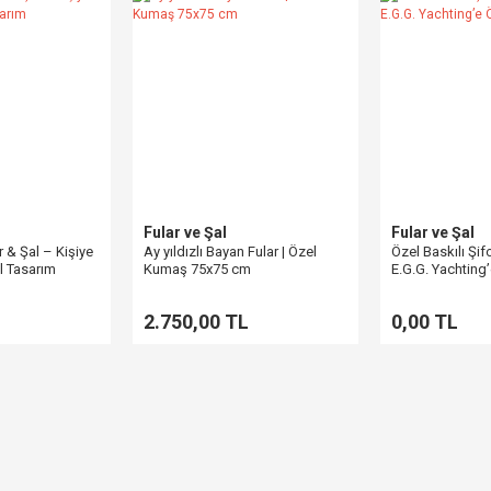
Fular ve Şal
Fular ve Şal
r & Şal – Kişiye
Ay yıldızlı Bayan Fular | Özel
Özel Baskılı Şif
l Tasarım
Kumaş 75x75 cm
E.G.G. Yachting’
2.750,00 TL
0,00 TL