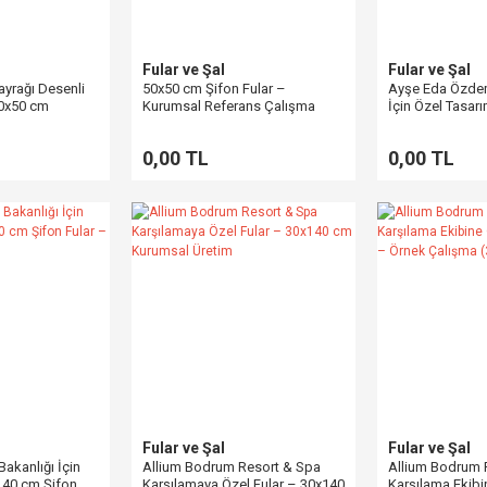
Fular ve Şal
Fular ve Şal
Bayrağı Desenli
50x50 cm Şifon Fular –
Ayşe Eda Özdem
50x50 cm
Kurumsal Referans Çalışma
İçin Özel Tasar
Dijital Baskılı 
Fuları
0,00 TL
0,00 TL
Fular ve Şal
Fular ve Şal
Bakanlığı İçin
Allium Bodrum Resort & Spa
Allium Bodrum 
140 cm Şifon
Karşılamaya Özel Fular – 30x140
Karşılama Ekibi