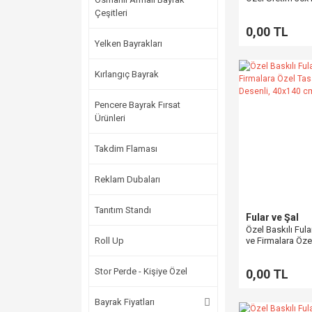
Fular – Referan
Çeşitleri
0,00 TL
Yelken Bayrakları
Kırlangıç Bayrak
Pencere Bayrak Fırsat
Ürünleri
Takdim Flaması
Reklam Dubaları
Tanıtım Standı
Fular ve Şal
Özel Baskılı Fula
Roll Up
ve Firmalara Öze
(Çiçek Desenli,
Stor Perde - Kişiye Özel
0,00 TL
Bayrak Fiyatları