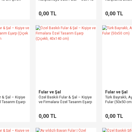
s Çalışma
cm Kurumsal Üretim
Fular – Örnek Ç
cm)
0,00 TL
0,00 TL
Fular ve Şal
Fular ve Şal
r & Şal – Kişiye
Özel Baskılı Fular & Şal – Kişiye
Türk Bayraklı, Ay
l Tasarım Eşarp
ve Firmalara Özel Tasarım Eşarp
Fular (50x50 cm
 40x140 cm
(Çiçekli, 40x140 cm)
0,00 TL
0,00 TL