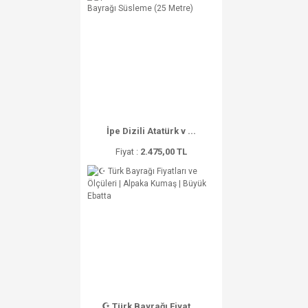
İpe Dizili Atatürk v ...
Fiyat :
2.475,00 TL
☪ Türk Bayrağı Fiyat ...