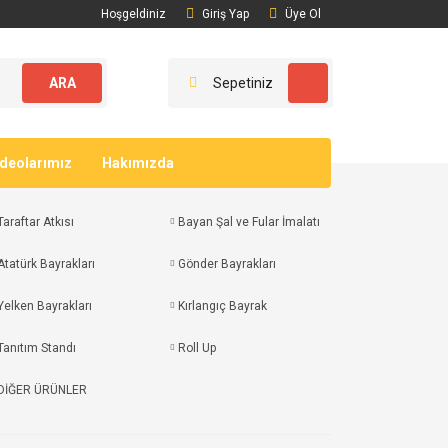
Hoşgeldiniz
Giriş Yap
Üye Ol
ARA
Sepetiniz
ideolarımız
Hakımızda
Taraftar Atkısı
Bayan Şal ve Fular İmalatı
Atatürk Bayrakları
Gönder Bayrakları
Yelken Bayrakları
Kırlangıç Bayrak
Tanıtım Standı
Roll Up
DİĞER ÜRÜNLER