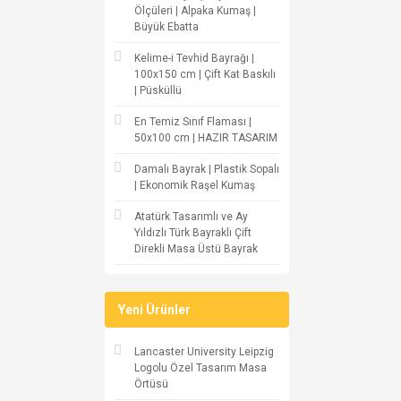
Ölçüleri | Alpaka Kumaş |
Büyük Ebatta
Kelime-i Tevhid Bayrağı |
100x150 cm | Çift Kat Baskılı
| Püsküllü
En Temiz Sınıf Flaması |
50x100 cm | HAZIR TASARIM
Damalı Bayrak | Plastik Sopalı
| Ekonomik Raşel Kumaş
Atatürk Tasarımlı ve Ay
Yıldızlı Türk Bayraklı Çift
Direkli Masa Üstü Bayrak
Yeni Ürünler
Lancaster University Leipzig
Logolu Özel Tasarım Masa
Örtüsü