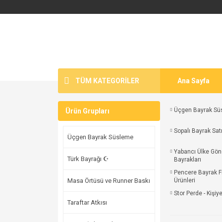
TÜM KATEGORİLER
Ana Sayfa
Üçgen Bayrak Sü
Ürün Grupları
Sopalı Bayrak Satı
Üçgen Bayrak Süsleme
Yabancı Ülke Gön
Türk Bayrağı ☪
Bayrakları
Pencere Bayrak F
Masa Örtüsü ve Runner Baskı
Ürünleri
Stor Perde - Kişiy
Taraftar Atkısı