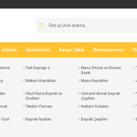
iletisim
Ürünlerimiz
Kargo Takip
Referaslarımız
V
sleme
Türk Bayrağı ☪
Masa Örtüsü ve Runner
Baskı
şı
Makam Bayrakları
Masa Bayrakları
der
Okul Flama Bayrak ve
Osmanlı Armalı Bayrak
Direkleri
Çeşitleri
ırsat
Takdim Flaması
Reklam Dubaları
e Özel
Bayrak Fiyatları
Bayrak Çeşitleri