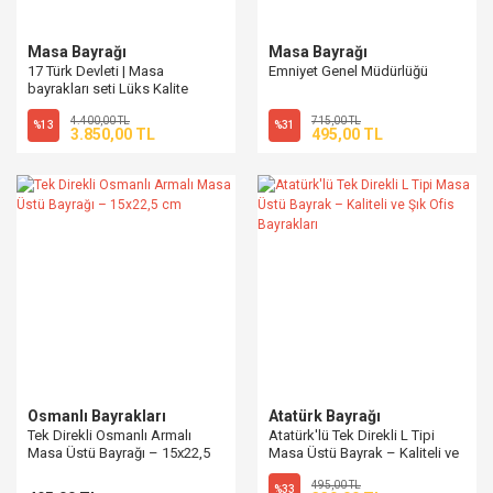
Masa Bayrağı
Masa Bayrağı
17 Türk Devleti | Masa
Emniyet Genel Müdürlüğü
bayrakları seti Lüks Kalite
4.400,00 TL
715,00 TL
%13
%31
3.850,00 TL
495,00 TL
Osmanlı Bayrakları
Atatürk Bayrağı
Tek Direkli Osmanlı Armalı
Atatürk'lü Tek Direkli L Tipi
Masa Üstü Bayrağı – 15x22,5
Masa Üstü Bayrak – Kaliteli ve
cm
Şık Ofis Bayrakları
495,00 TL
%33