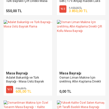
Türk Bayraklı Çift Direkli Masa
Seti | 17'li Ahşap Kaideli Lüks
Üstü Bayrak
Bayraklar
4.400,00 TL
%13
550,00 TL
3.850,00 TL
Masa Bayrağı
Masa Bayrağı
Adalet Bakanlığı ve Türk
Osman Liman Makine İçin
Bayrağı - Masa Üstü Bayrak
üretilmiş Altın Kaplama Direkli
Flama
Çift Kollu Masa Bayrağı
715,00 TL
%15
605,00 TL
0,00 TL