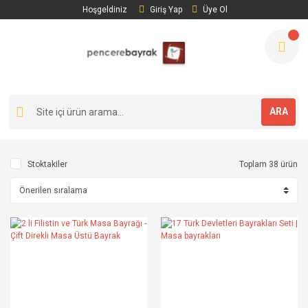
Hoşgeldiniz
Giriş Yap
Üye Ol
ARA
Stoktakiler
Toplam 38 ürün