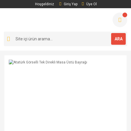
Hoşgeldiniz
Giriş Yap
Üye Ol
ARA