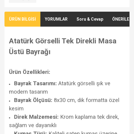
ÜRÜN BİLGİSİ
YORUMLAR
Soru & Cevap
ÖNERİLERİ
Atatürk Görselli Tek Direkli Masa
Üstü Bayrağı
Ürün Özellikleri:
Bayrak Tasarımı:
Atatürk görselli şık ve
modern tasarım
Bayrak Ölçüsü:
8x30 cm, dik formatta özel
kesim
Direk Malzemesi:
Krom kaplama tek direk,
sağlam ve dayanıklı
Kumaş Türü:
Kaliteli saten kumaş üzerine