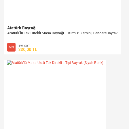
Atatürk Bayrağı
Atatürk'lü Tek Direkli Masa Bayrağı – Kırmızı Zemin | PencereBayrak
495,00 TL
%33
330,00 TL