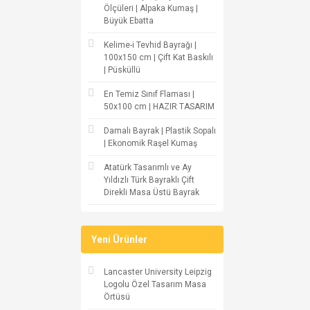
Ölçüleri | Alpaka Kumaş |
Büyük Ebatta
Kelime-i Tevhid Bayrağı |
100x150 cm | Çift Kat Baskılı
| Püsküllü
En Temiz Sınıf Flaması |
50x100 cm | HAZIR TASARIM
Damalı Bayrak | Plastik Sopalı
| Ekonomik Raşel Kumaş
Atatürk Tasarımlı ve Ay
Yıldızlı Türk Bayraklı Çift
Direkli Masa Üstü Bayrak
Yeni Ürünler
Lancaster University Leipzig
Logolu Özel Tasarım Masa
Örtüsü