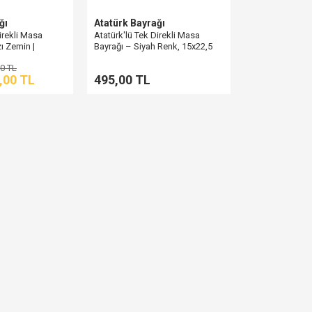
ğı
Atatürk Bayrağı
irekli Masa
Atatürk'lü Tek Direkli Masa
ı Zemin |
Bayrağı – Siyah Renk, 15x22,5
cm
0 TL
,00 TL
495,00 TL