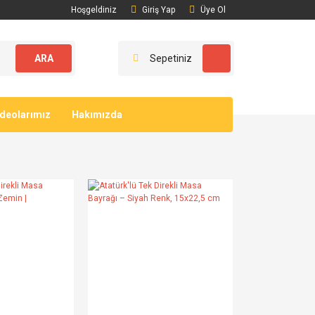
Hoşgeldiniz
Giriş Yap
Üye Ol
ARA
Sepetiniz
ideolarımız
Hakımızda