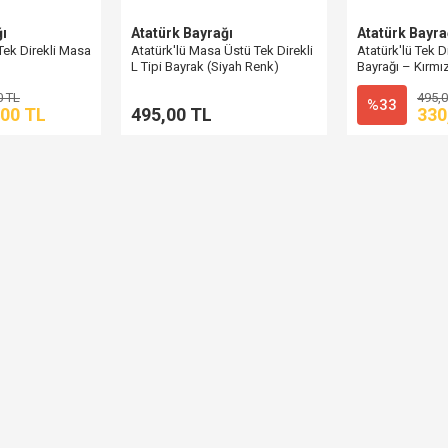
ğı
Atatürk Bayrağı
Atatürk Bayra
 Tek Direkli Masa
Atatürk'lü Masa Üstü Tek Direkli
Atatürk'lü Tek D
L Tipi Bayrak (Siyah Renk)
Bayrağı – Kırmız
PencereBayrak
0 TL
495,0
%33
,00 TL
495,00 TL
330