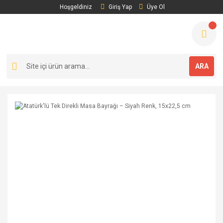
Hoşgeldiniz
Giriş Yap
Üye Ol
ARA