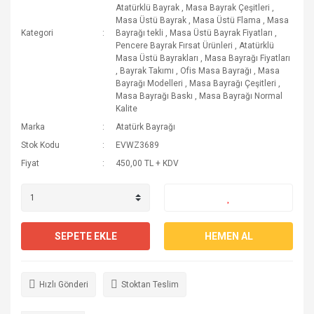
Atatürklü Bayrak
,
Masa Bayrak Çeşitleri
,
Masa Üstü Bayrak
,
Masa Üstü Flama
,
Masa
Kategori
Bayrağı tekli
,
Masa Üstü Bayrak Fiyatları
,
Pencere Bayrak Fırsat Ürünleri
,
Atatürklü
Masa Üstü Bayrakları
,
Masa Bayrağı Fiyatları
,
Bayrak Takımı
,
Ofis Masa Bayrağı
,
Masa
Bayrağı Modelleri
,
Masa Bayrağı Çeşitleri
,
Masa Bayrağı Baskı
,
Masa Bayrağı Normal
Kalite
Marka
Atatürk Bayrağı
Stok Kodu
EVWZ3689
Fiyat
450,00 TL + KDV
SEPETE EKLE
HEMEN AL
Hızlı Gönderi
Stoktan Teslim