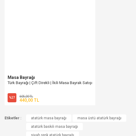
Masa Bayrağı
Türk Bayrağı | Çift Direkli | İkili Masa Bayrak Satışı
605,00 TL
%27
440,00 TL
Etiketler :
atatürk masa bayrağı
masa üstü atatürk bayrağı
atatürk baskılı masa bayrağı
siyah renk atatürk bayrağı