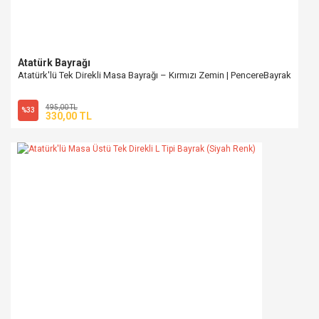
Atatürk Bayrağı
Atatürk'lü Tek Direkli Masa Bayrağı – Kırmızı Zemin | PencereBayrak
495,00 TL
%33
330,00 TL