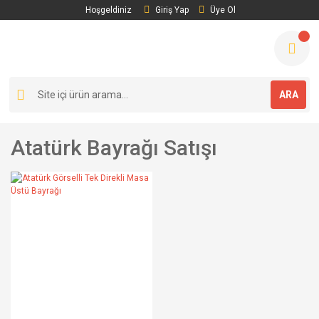
Hoşgeldiniz
Giriş Yap
Üye Ol
ARA
Atatürk Bayrağı Satışı