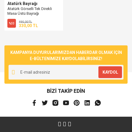
Atatürk Bayrağı
Atatürk Görselli Tek Direkli
Masa Üstü Bayrağı
495,00 TL
%33
330,00 TL
KAMPANYA DUYURULARIMIZDAN HABERDAR OLMAK İÇİN
E-BÜLTENİMİZE KAYDOLABİLİRSİNİZ!
KAYDOL
BİZİ TAKİP EDİN