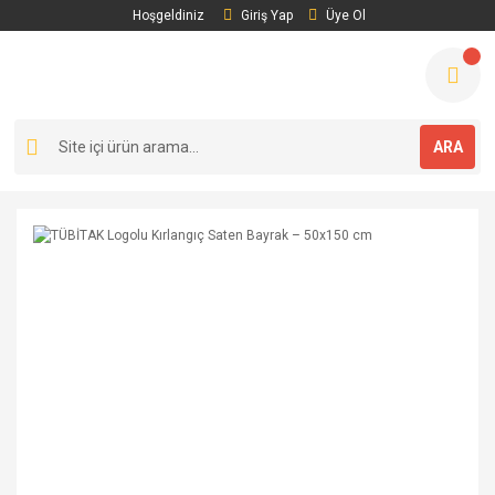
Hoşgeldiniz
Giriş Yap
Üye Ol
ARA