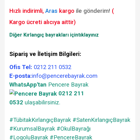
Hızlı indirimli,
Aras
kargo
ile gönderim!
(
Kargo ücreti alıcıya aittir)
Diğer Kırlangıç bayrakları için
tıklayınız
Sipariş ve İletişim Bilgileri:
Ofis Tel:
0212 211 0532
E-posta:
info@pencerebayrak.com
WhatsApp'tan
Pencere Bayrak
0212 211
0532
ulaşabilirsiniz.
#TübitakKırlangıçBayrak #SatenKırlangıçBayrak
#KurumsalBayrak #OkulBayrağı
#LogoluBayrak #PencereBayrak