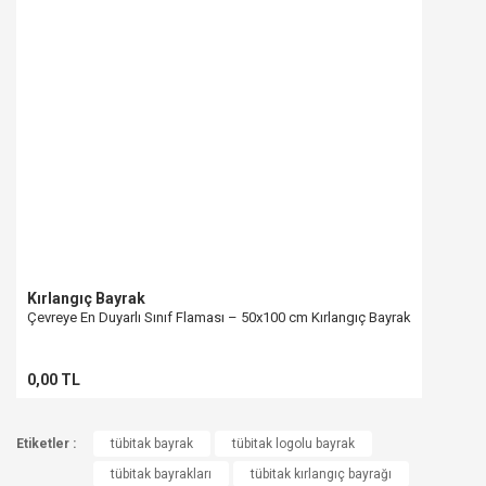
Kırlangıç Bayrak
Çevreye En Duyarlı Sınıf Flaması – 50x100 cm Kırlangıç Bayrak
0,00 TL
Etiketler :
tübitak bayrak
tübitak logolu bayrak
tübitak bayrakları
tübitak kırlangıç bayrağı