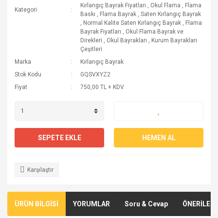
Kırlangıç Bayrak Fiyatları
,
Okul Flama
,
Flama
Kategori
Baskı
,
Flama Bayrak
,
Saten Kırlangıç Bayrak
,
Normal Kalite Saten Kırlangıç Bayrak
,
Flama
Bayrak Fiyatları
,
Okul Flama Bayrak ve
Direkleri
,
Okul Bayrakları
,
Kurum Bayrakları
Çeşitleri
Marka
Kırlangıç Bayrak
Stok Kodu
GQSVXYZ2
Fiyat
750,00 TL + KDV
SEPETE EKLE
HEMEN AL
Karşılaştır
ÜRÜN BİLGİSİ
YORUMLAR
Soru & Cevap
ÖNERİLERİ