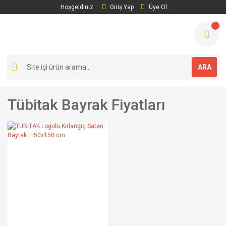
Hoşgeldiniz
Giriş Yap
Üye Ol
ARA
Tübitak Bayrak Fiyatları