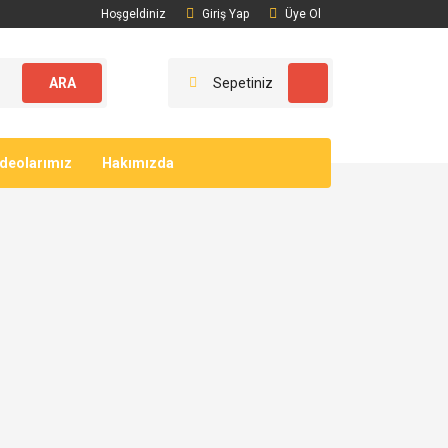
Hoşgeldiniz
Giriş Yap
Üye Ol
ARA
Sepetiniz
ideolarımız
Hakımızda