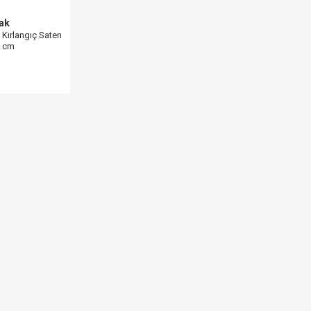
rak
Kırlangıç Saten
0 cm