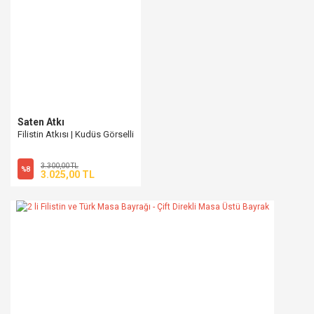
Saten Atkı
Filistin Atkısı | Kudüs Görselli
3.300,00 TL
%8
3.025,00 TL