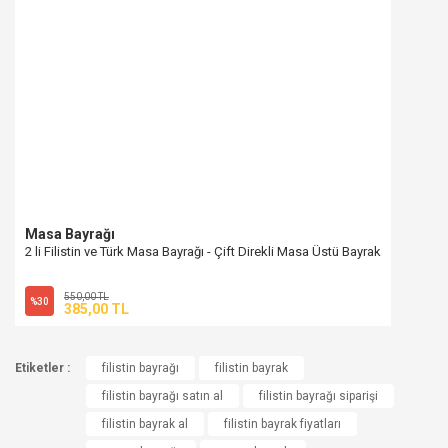
Masa Bayrağı
2 li Filistin ve Türk Masa Bayrağı - Çift Direkli Masa Üstü Bayrak
550,00 TL
%30
385,00 TL
Etiketler :
filistin bayrağı
filistin bayrak
filistin bayrağı satın al
filistin bayrağı siparişi
filistin bayrak al
filistin bayrak fiyatları