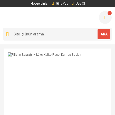
Hoşgeldiniz
Giriş Yap
Üye Ol
ARA