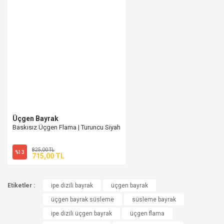
Üçgen Bayrak
Baskısız Üçgen Flama | Turuncu Siyah
825,00 TL
%13
715,00 TL
Etiketler :
ipe dizili bayrak
üçgen bayrak
üçgen bayrak süsleme
süsleme bayrak
ipe dizili üçgen bayrak
üçgen flama