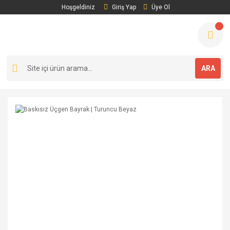
Hoşgeldiniz
Giriş Yap
Üye Ol
ARA