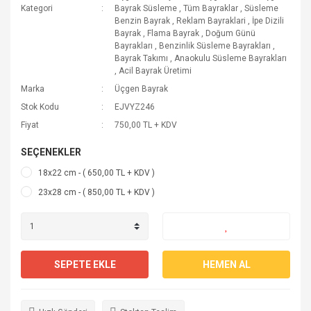
Kategori
Bayrak Süsleme
,
Tüm Bayraklar
,
Süsleme
Benzin Bayrak
,
Reklam Bayraklari
,
İpe Dizili
Bayrak
,
Flama Bayrak
,
Doğum Günü
Bayrakları
,
Benzinlik Süsleme Bayrakları
,
Bayrak Takımı
,
Anaokulu Süsleme Bayrakları
,
Acil Bayrak Üretimi
Marka
Üçgen Bayrak
Stok Kodu
EJVYZ246
Fiyat
750,00 TL + KDV
SEÇENEKLER
18x22 cm - ( 650,00 TL + KDV )
23x28 cm - ( 850,00 TL + KDV )
SEPETE EKLE
HEMEN AL