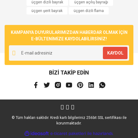
üçgen dizili bayrak
üçgen açılış bayrağı
üçgen şerit bayrak
üçgen dizili flama
KAMPANYA DUYURULARIMIZDAN HABERDAR OLMAK İÇİN
E-BÜLTENİMİZE KAYDOLABİLİRSİNİZ!
KAYDOL
BİZİ TAKİP EDİN
© Tüm hakları saklıdır. Kredi kartı bilgileriniz 256bit SSL sertifikası ile
korunmaktadır.
ile
ideasoft
e-