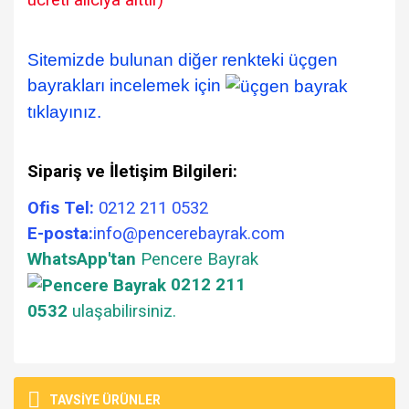
ücreti alıcıya aittir)
Sitemizde bulunan diğer renkteki üçgen
bayrakları incelemek için
tıklayınız.
Sipariş ve İletişim Bilgileri:
Ofis Tel:
0212 211 0532
E-posta:
info@pencerebayrak.com
WhatsApp'tan
Pencere Bayrak
0212 211
0532
ulaşabilirsiniz.
Bu ürünün fiyat bilgisi, resim, ürün açıklamalarında ve diğer
konularda yetersiz gördüğünüz noktaları öneri formunu
Bu ürüne ilk yorumu siz yapın!
TAVSİYE ÜRÜNLER
Ürün hakkında henüz soru sorulmamış.
kullanarak tarafımıza iletebilirsiniz.