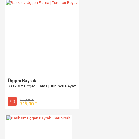
Üçgen Bayrak
Baskısız Üçgen Flama | Turuncu Beyaz
825,00 TL
%13
715,00 TL