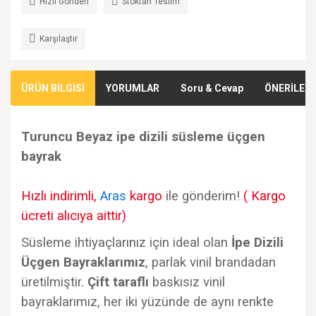
Hızlı Gönderi
Stoktan Teslim
Karşılaştır
ÜRÜN BİLGİSİ
YORUMLAR
Soru & Cevap
ÖNERİLERİ
Turuncu Beyaz ipe dizili süsleme üçgen
bayrak
Hızlı indirimli,
Aras
kargo
ile gönderim!
( Kargo
ücreti alıcıya aittir)
Süsleme ihtiyaçlarınız için ideal olan
İpe Dizili
Üçgen Bayraklarımız
, parlak vinil brandadan
üretilmiştir.
Çift taraflı
baskısız vinil
bayraklarımız, her iki yüzünde de aynı renkte