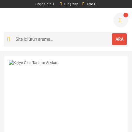
Hoşgeldiniz
Giriş Yap
Üye Ol
ARA