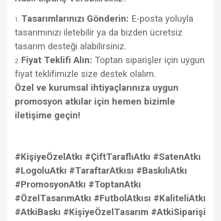
Tasarımlarınızı Gönderin:
E-posta yoluyla
tasarımınızı iletebilir ya da bizden ücretsiz
tasarım desteği alabilirsiniz.
Fiyat Teklifi Alın:
Toptan siparişler için uygun
fiyat teklifimizle size destek olalım.
Özel ve kurumsal ihtiyaçlarınıza uygun
promosyon atkılar için hemen bizimle
iletişime geçin!
#KişiyeÖzelAtkı #ÇiftTaraflıAtkı #SatenAtkı
#LogoluAtkı #TaraftarAtkısı #BaskılıAtkı
#PromosyonAtkı #ToptanAtkı
#ÖzelTasarımAtkı #FutbolAtkısı #KaliteliAtkı
#AtkiBaskı #KişiyeÖzelTasarım #AtkiSiparişi