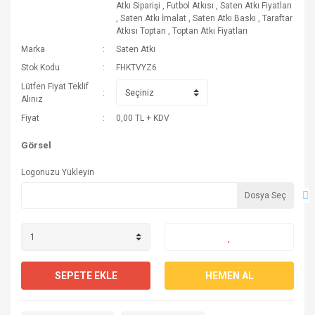
Atkı Siparişi
,
Futbol Atkısı
,
Saten Atkı Fiyatları
,
Saten Atkı İmalat
,
Saten Atkı Baskı
,
Taraftar
Atkısı Toptan
,
Toptan Atkı Fiyatları
Marka
Saten Atkı
Stok Kodu
FHKTVYZ6
Lütfen Fiyat Teklif
Alınız
Fiyat
0,00 TL + KDV
Görsel
Logonuzu Yükleyin
Dosya Seç
SEPETE EKLE
HEMEN AL