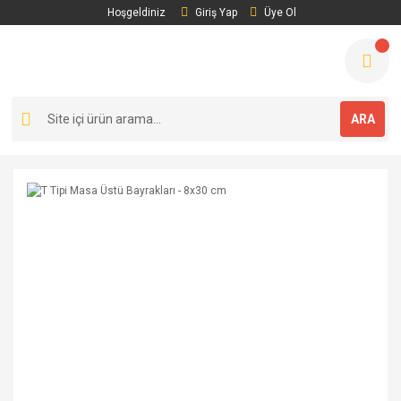
Hoşgeldiniz
Giriş Yap
Üye Ol
ARA