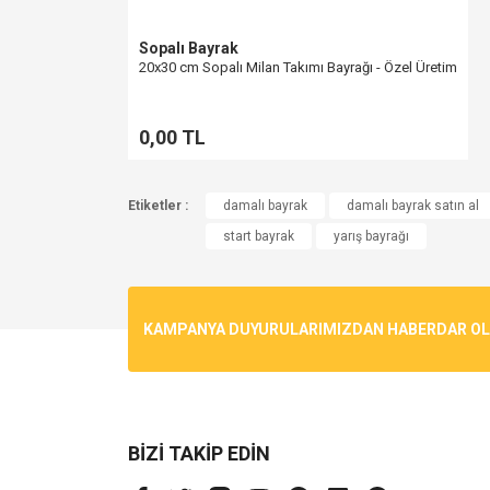
Sopalı Bayrak
20x30 cm Sopalı Milan Takımı Bayrağı - Özel Üretim
0,00 TL
Etiketler :
damalı bayrak
damalı bayrak satın al
start bayrak
yarış bayrağı
KAMPANYA DUYURULARIMIZDAN HABERDAR OLMA
BİZİ TAKİP EDİN