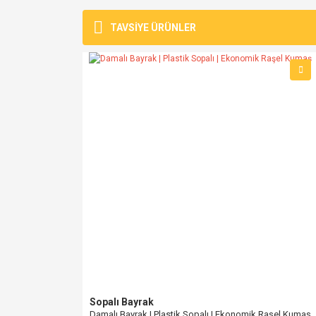
Bu ürünün fiyat bilgisi, resim, ürün açıklamalarında v
Görüş ve önerileriniz için teşekkür ederiz.
TAVSİYE ÜRÜNLER
Ürün resmi kalitesiz, bozuk veya görüntülenemiyo
Ürün açıklamasında eksik bilgiler bulunuyor.
Ürün bilgilerinde hatalar bulunuyor.
Ürün fiyatı diğer sitelerden daha pahalı.
Bu ürüne benzer farklı alternatifler olmalı.
Sopalı Bayrak
Damalı Bayrak | Plastik Sopalı | Ekonomik Raşel Kumaş