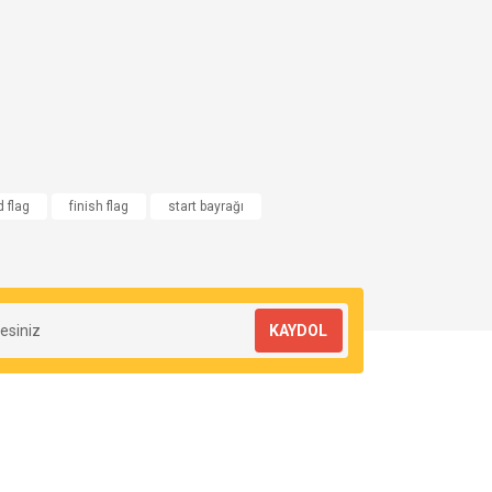
 flag
finish flag
start bayrağı
KAYDOL