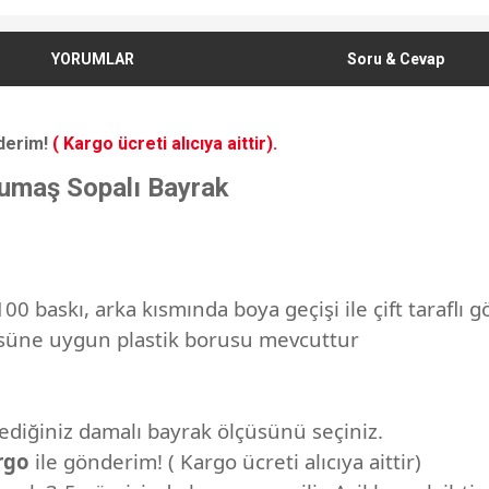
YORUMLAR
Soru & Cevap
derim!
( Kargo ücreti alıcıya aittir).
Kumaş Sopalı Bayrak
00 baskı, arka kısmında boya geçişi ile çift tarafl
çüsüne uygun plastik borusu mevcuttur
ediğiniz damalı bayrak ölçüsünü seçiniz.
rgo
ile gönderim! ( Kargo ücreti alıcıya aittir)