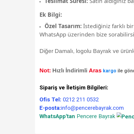
Teslimat Süresi:
Satın aldığınız ba
Ek Bilgi:
Özel Tasarım:
İstediğiniz farklı b
WhatsApp üzerinden bize sorabilirsi
Diğer Damalı, logolu Bayrak ve ürünl
Not:
Hızlı İndirimli
Aras
kargo
ile gön
Sipariş ve İletişim Bilgileri:
Ofis Tel:
0212 211 0532
E-posta:
info@pencerebayrak.com
WhatsApp'tan
Pencere Bayrak