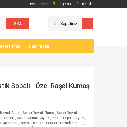
Hoşgeldiniz
Giriş Yap
Üye Ol
ARA
Sepetiniz
ideolarımız
Hakımızda
stik Sopalı | Özel Raşel Kumaş
 Bayrak Satışı
,
Sopalı Bayrak Flama
,
Sopalı Bayrak
,
 Çeşitleri
,
Sopalı Kumaş Bayrak
,
Plastik Sopalı Bayrak
,
k Bayrakları
,
Bayrak Fiyatları
,
Pencere Bayrak İmalatı
,