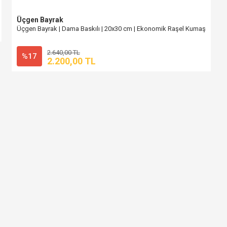
Üçgen Bayrak
Üçgen Bayrak | Dama Baskılı | 20x30 cm | Ekonomik Raşel Kumaş
2.640,00 TL
%17
2.200,00 TL