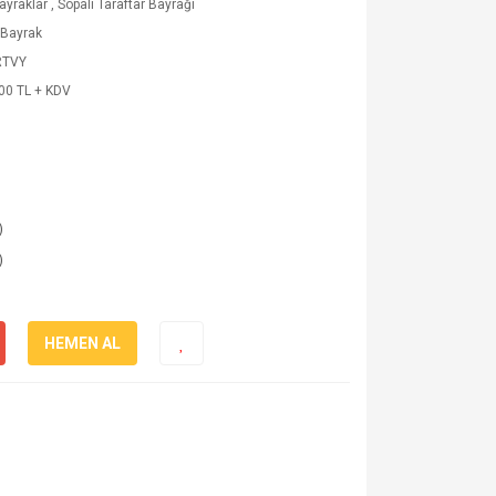
ayraklar
,
Sopalı Taraftar Bayrağı
 Bayrak
RTVY
00 TL + KDV
)
)
HEMEN AL