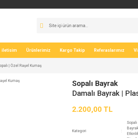
iletisim
Ürünlerimiz
Kargo Takip
Referaslarımız
V
Sopalı | Özel Raşel Kumaş
Sopalı Bayrak
Damalı Bayrak | Pla
2.200,00 TL
Sopalı
Bayrak
Kategori
Etkinli