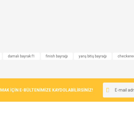
damalı bayrak f1
finish bayrağı
yarış bitiş bayrağı
checkered
K İÇİN E-BÜLTENİMİZE KAYDOLABİLİRSİNİZ!