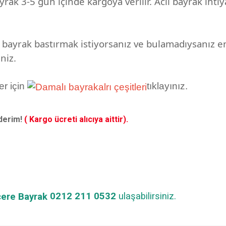
yrak 3-5 gün içinde kargoya verilir. Acil bayrak ihtiya
ir bayrak bastırmak istiyorsanız ve bulamadıysanız 
niz.
er için
tıklayınız.
derim!
( Kargo ücreti alıcıya aittir).
0212 211 0532
ulaşabilirsiniz.