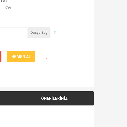
QTW7
L + KDV
Dosya Seç
HEMEN AL
ÖNERİLERİNİZ