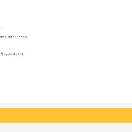
ır.
kleme butonundan,
 Geçebilirsiniz.
e diğer konularda yetersiz gördüğünüz noktaları öneri formunu kullanarak tarafımı
Bu ürüne ilk yorumu siz yapın!
Ürün hakkında henüz soru sorulmamış.
r.