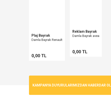
Ürün açıklamasında eksik bilgiler bulunuyor.
Ürün bilgilerinde hatalar bulunuyor.
Ürün fiyatı diğer sitelerden daha pahalı.
Bu ürüne benzer farklı alternatifler olmalı.
Reklam Bayrak
Plaj Bayrak
Damla Bayrak avea
Damla Bayrak Renault
0,00 TL
0,00 TL
KAMPANYA DUYURULARIMIZDAN HABERDAR OLMA