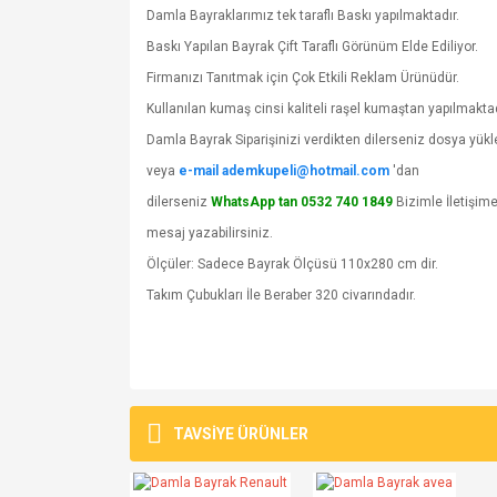
Damla Bayraklarımız tek taraflı Baskı yapılmaktadır.
Baskı Yapılan Bayrak Çift Taraflı Görünüm Elde Ediliyor.
Firmanızı Tanıtmak için Çok Etkili Reklam Ürünüdür.
Kullanılan kumaş cinsi kaliteli raşel kumaştan yapılmaktad
Damla Bayrak Siparişinizi verdikten dilerseniz dosya yü
veya
e-mail ademkupeli@hotmail.com
'dan
dilerseniz
WhatsApp tan 0532 740 1849
Bizimle İletişime
mesaj yazabilirsiniz.
Ölçüler: Sadece Bayrak Ölçüsü 110x280 cm dir.
Takım Çubukları İle Beraber 320 civarındadır.
Bu ürünün fiyat bilgisi, resim, ürün açıklamalarında v
Görüş ve önerileriniz için teşekkür ederiz.
TAVSİYE ÜRÜNLER
Ürün resmi kalitesiz, bozuk veya görüntülenemiyo