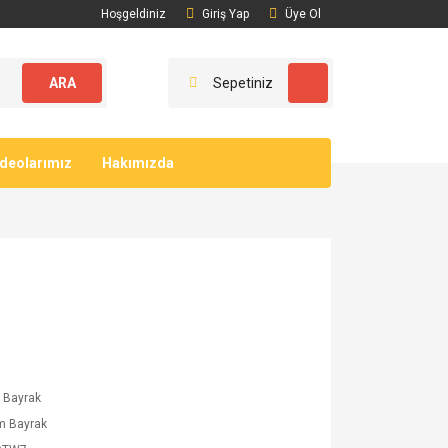
Hoşgeldiniz
Giriş Yap
Üye Ol
ARA
Sepetiniz
ideolarımız
Hakımızda
 Bayrak
m Bayrak