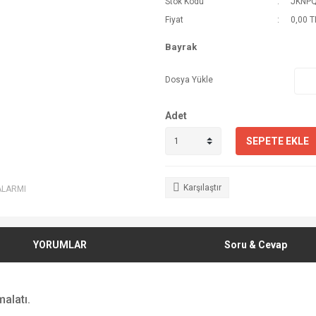
Stok Kodu
JKNP
Fiyat
0,00 T
Bayrak
Dosya Yükle
Adet
SEPETE EKLE
Karşılaştır
ALARMI
YORUMLAR
Soru & Cevap
alatı.