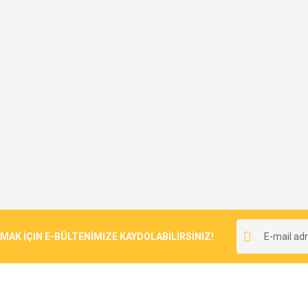
Yorum Yaz
Soru Sor
Gönder
K İÇİN E-BÜLTENİMİZE KAYDOLABİLİRSİNİZ!