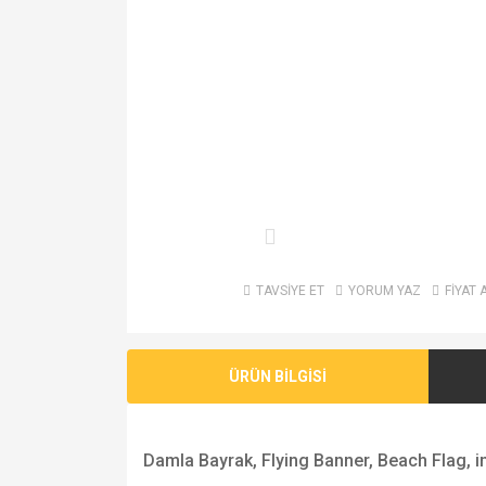
TAVSİYE ET
YORUM YAZ
FİYAT 
ÜRÜN BİLGİSİ
Damla Bayrak, Flying Banner, Beach Flag, im