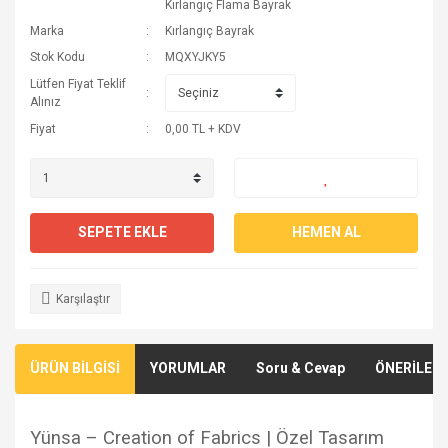
Kırlangıç Flama Bayrak
Marka
Kırlangıç Bayrak
Stok Kodu
MQXYJKY5
Lütfen Fiyat Teklif
Alınız
Fiyat
0,00 TL + KDV
SEPETE EKLE
HEMEN AL
Karşılaştır
ÜRÜN BİLGİSİ
YORUMLAR
Soru & Cevap
ÖNERİLERİ
Yünsa – Creation of Fabrics | Özel Tasarım