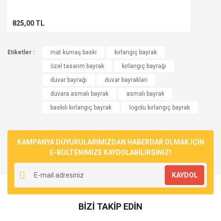
825,00 TL
Etiketler :
mat kumaş baskı
kırlangıç bayrak
özel tasarım bayrak
kırlangıç bayrağı
duvar bayrağı
duvar bayrakları
duvara asmalı bayrak
asmalı bayrak
baskılı kırlangıç bayrak
logolu kırlangıç bayrak
KAMPANYA DUYURULARIMIZDAN HABERDAR OLMAK İÇİN
E-BÜLTENİMİZE KAYDOLABİLİRSİNİZ!
KAYDOL
BİZİ TAKİP EDİN