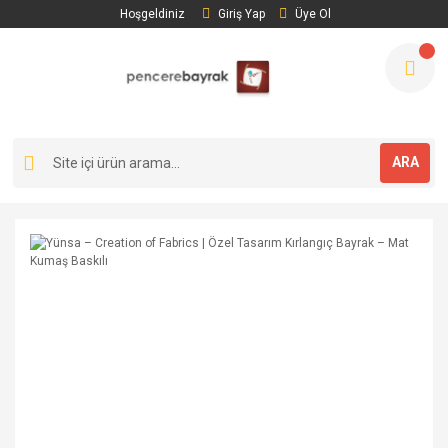
Hoşgeldiniz
Giriş Yap
Üye Ol
ARA