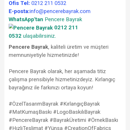
Ofis Tel:
0212 211 0532
E-posta:
info@pencerebayrak.com
WhatsApp'tan
Pencere Bayrak
0212 211
0532
ulaşabilirsiniz.
Pencere Bayrak
, kaliteli üretim ve müşteri
memnuniyetiyle hizmetinizde!
Pencere Bayrak olarak, her aşamada titiz
çalışma prensibiyle hizmetinizdeyiz. Kırlangıç
bayrağınız ile farkınızı ortaya koyun!
#ÖzelTasarımBayrak #KırlangıçBayrak
#MatKumaşBaskı #LogoBaskılıBayrak
#PencereBayrak #BayrakÜretimi #ÖrnekBaskı
#HızlıTeslimat #Yünsa #CreationOfFabrics