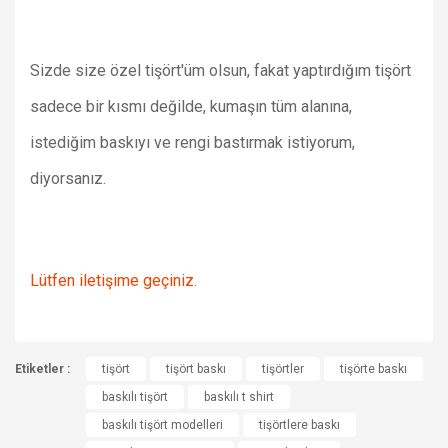
Sizde size özel tişört'üm olsun, fakat yaptırdığım tişört
sadece bir kısmı değilde, kumaşın tüm alanına,
istediğim baskıyı ve rengi bastırmak istiyorum,
diyorsanız.
Lütfen iletişime geçiniz.
Bu ürünün fiyat bilgisi, resim, ürün açıklamalarında ve diğer
Etiketler :
konularda yetersiz gördüğünüz noktaları öneri formunu
tişört
tişört baskı
tişörtler
tişörte baskı
Bu ürüne ilk yorumu siz yapın!
Ürün hakkında henüz soru sorulmamış.
kullanarak tarafımıza iletebilirsiniz.
baskılı tişört
baskılı t shirt
Görüş ve önerileriniz için teşekkür ederiz.
baskılı tişört modelleri
tişörtlere baskı
Yorum Yaz
Soru Sor