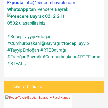
E-posta:
info@pencerebayrak.com
WhatsApp'tan
Pencere Bayrak
0212 211
0532
ulaşabilirsiniz.
#RecepTayyipErdoğan
#CumhurbaşkanlığıBayrağı #RecepTayyip
#TayyipErdoğan #RTEBayrağı
#ErdoğanBayrağı #Cumhurbaşkanı #RTEFlama
#RTEAfiş
Bu ürünün fiyat bilgisi, resim, ürün açıklamalarında ve diğer
konularda yetersiz gördüğünüz noktaları öneri formunu
Bu ürüne ilk yorumu siz yapın!
TAVSİYE ÜRÜNLER
Ürün hakkında henüz soru sorulmamış.
kullanarak tarafımıza iletebilirsiniz.
Görüş ve önerileriniz için teşekkür ederiz.
Yorum Yaz
Soru Sor
Ürün resmi kalitesiz, bozuk veya görüntülenemiyor.