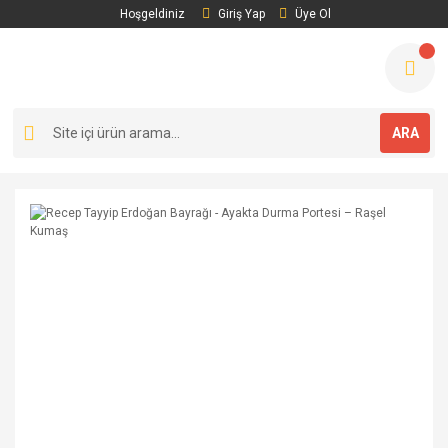
Hoşgeldiniz
Giriş Yap
Üye Ol
ARA