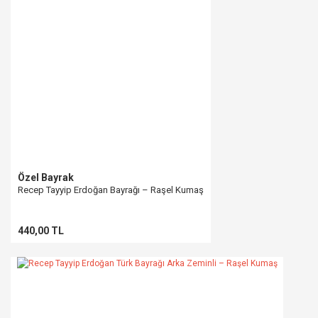
Ürün açıklamasında eksik bilgiler bulunuyor.
Ürün bilgilerinde hatalar bulunuyor.
Ürün fiyatı diğer sitelerden daha pahalı.
Bu ürüne benzer farklı alternatifler olmalı.
Gönder
Özel Bayrak
Recep Tayyip Erdoğan Bayrağı – Raşel Kumaş
440,00 TL