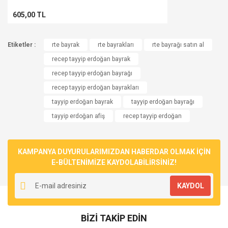
605,00 TL
Etiketler :
rte bayrak
rte bayrakları
rte bayrağı satın al
recep tayyip erdoğan bayrak
recep tayyip erdoğan bayrağı
recep tayyip erdoğan bayrakları
tayyip erdoğan bayrak
tayyip erdoğan bayrağı
tayyip erdoğan afiş
recep tayyip erdoğan
KAMPANYA DUYURULARIMIZDAN HABERDAR OLMAK İÇİN
E-BÜLTENİMİZE KAYDOLABİLİRSİNİZ!
KAYDOL
BİZİ TAKİP EDİN