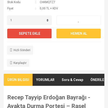
Stok Kodu
CHKMQTZ7
Fiyat
0,00 TL + KDV
SEPETE EKLE
HEMEN AL
Hızlı Gönderi
Karşılaştır
ÜRÜN BİLGİSİ
YORUMLAR
Soru & Cevap
ÖNERİLERİ
Recep Tayyip Erdoğan Bayrağı -
Ayakta Durma Portesi – Raşel