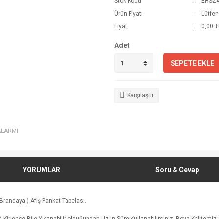
Stok Kodu
EHSZ
Ürün Fiyatı
Lütfen 
Fiyat
0,00 T
Adet
SEPETE EKLE
Karşılaştır
ALARMI
YORUMLAR
Soru & Cevap
Brandaya ) Afiş Pankat Tabelası.
 Kirlense Bile Yıkanabilir olduğundan Uzun Süre Kullanabilirsiniz. Boya Kalitemiz