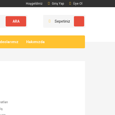
Hoşgeldiniz
Giriş Yap
Üye Ol
ARA
Sepetiniz
ideolarımız
Hakımızda
yatları
iş