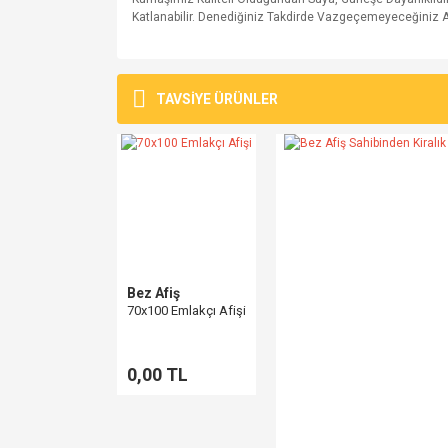
Katlanabilir. Denediğiniz Takdirde Vazgeçemeyeceğiniz Af
Bu ürünün fiyat bilgisi, resim, ürün açıklamalarında v
Görüş ve önerileriniz için teşekkür ederiz.
TAVSİYE ÜRÜNLER
Ürün resmi kalitesiz, bozuk veya görüntülenemiyo
Ürün açıklamasında eksik bilgiler bulunuyor.
Ürün bilgilerinde hatalar bulunuyor.
Ürün fiyatı diğer sitelerden daha pahalı.
Bu ürüne benzer farklı alternatifler olmalı.
Bez Afiş
70x100 Emlakçı Afişi
0,00 TL