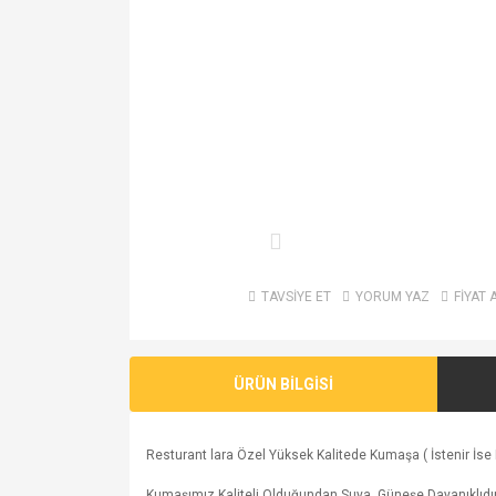
TAVSİYE ET
YORUM YAZ
FİYAT 
ÜRÜN BİLGİSİ
Resturant lara Özel Yüksek Kalitede Kumaşa ( İstenir İse 
Kumaşımız Kaliteli Olduğundan Suya, Güneşe Dayanıklıdır.