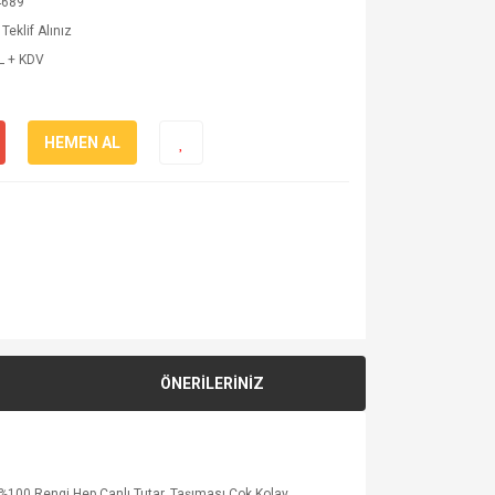
4689
Teklif Alınız
L + KDV
HEMEN AL
ÖNERİLERİNİZ
 %100 Rengi Hep Canlı Tutar. Taşıması Çok Kolay