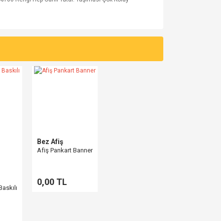
za iletebilirsiniz.
Bez Afiş
Afiş Pankart Banner
0,00 TL
askılı