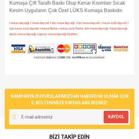
Kumaşa Çift Taraflı Baskı Olup Kenar Kısımları Sıcak
Kesim Uygulanır.
Çok Özel LÜKS Kumaşa Baskıdır.
t masa bayrağı
t masa bayrak
t tipi masa bayrağı
t tipi masa bayrak
t masa üstü bayrak
t
tipi masa üstü bayrak
t masa flama
t masa üstü flama
ikili masa bayrağı
masa bayrağı
baskı
masa bayrağı siparişi
masa bayrağı fiyatları
Bu ürünün fiyat bilgisi, resim, ürün açıklamalarında ve diğer
konularda yetersiz gördüğünüz noktaları öneri formunu
Bu ürüne ilk yorumu siz yapın!
Ürün hakkında henüz soru sorulmamış.
kullanarak tarafımıza iletebilirsiniz.
Görüş ve önerileriniz için teşekkür ederiz.
KAMPANYA DUYURULARIMIZDAN HABERDAR OLMAK İÇİN
E-BÜLTENİMİZE KAYDOLABİLİRSİNİZ!
Yorum Yaz
Soru Sor
Ürün resmi kalitesiz, bozuk veya görüntülenemiyor.
KAYDOL
Ürün açıklamasında eksik bilgiler bulunuyor.
Ürün bilgilerinde hatalar bulunuyor.
BİZİ TAKİP EDİN
Ürün fiyatı diğer sitelerden daha pahalı.