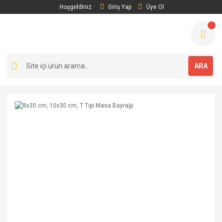
Hoşgeldiniz
Giriş Yap
Üye Ol
ARA