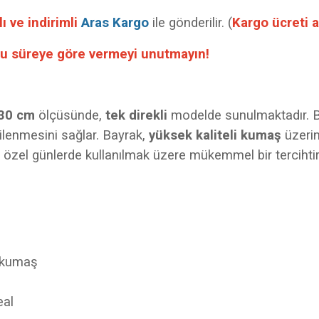
lı ve indirimli
Aras Kargo
ile gönderilir. (
Kargo ücreti al
 bu süreye göre vermeyi unutmayın!
30 cm
ölçüsünde,
tek direkli
modelde sunulmaktadır. 
gilenmesini sağlar. Bayrak,
yüksek kaliteli kumaş
üzerin
eya özel günlerde kullanılmak üzere mükemmel bir tercihtir
ı kumaş
eal