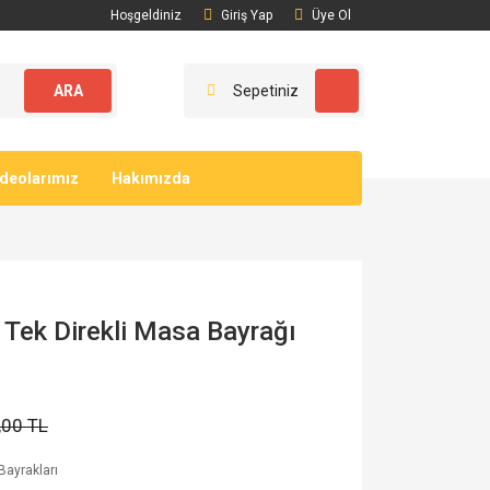
Hoşgeldiniz
Giriş Yap
Üye Ol
ARA
Sepetiniz
ideolarımız
Hakımızda
- Tek Direkli Masa Bayrağı
,00 TL
ayrakları