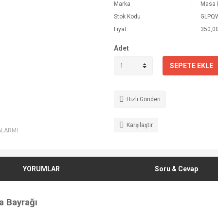
Marka
Masa 
Stok Kodu
GLPQ
Fiyat
350,00
Adet
SEPETE EKLE
Hızlı Gönderi
Karşılaştır
ALARMI
YORUMLAR
Soru & Cevap
sa Bayrağı