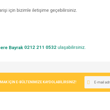
rişi için bizimle iletişime geçebilirsiniz.
0212 211 0532
ulaşabilirsiniz
.
e diğer konularda yetersiz gördüğünüz noktaları öneri formunu kullanarak tarafımı
Bu ürüne ilk yorumu siz yapın!
Ürün hakkında henüz soru sorulmamış.
r.
K İÇİN E-BÜLTENİMİZE KAYDOLABİLİRSİNİZ!
Yorum Yaz
Soru Sor