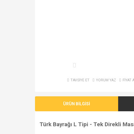
TAVSİYE ET
YORUM YAZ
FİYAT 
ÜRÜN BİLGİSİ
Türk Bayrağı L Tipi - Tek Direkli Ma