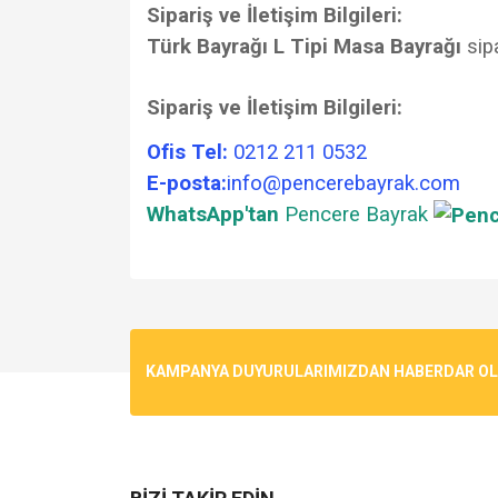
Sipariş ve İletişim Bilgileri:
Türk Bayrağı L Tipi Masa Bayrağı
sipa
Sipariş ve İletişim Bilgileri:
Ofis Tel:
0212 211 0532
E-posta:
info@pencerebayrak.com
WhatsApp'tan
Pencere Bayrak
Bu ürünün fiyat bilgisi, resim, ürün açıklamalarında v
Görüş ve önerileriniz için teşekkür ederiz.
Ürün resmi kalitesiz, bozuk veya görüntülenemiyo
KAMPANYA DUYURULARIMIZDAN HABERDAR OLMA
Ürün açıklamasında eksik bilgiler bulunuyor.
Ürün bilgilerinde hatalar bulunuyor.
Ürün fiyatı diğer sitelerden daha pahalı.
Bu ürüne benzer farklı alternatifler olmalı.