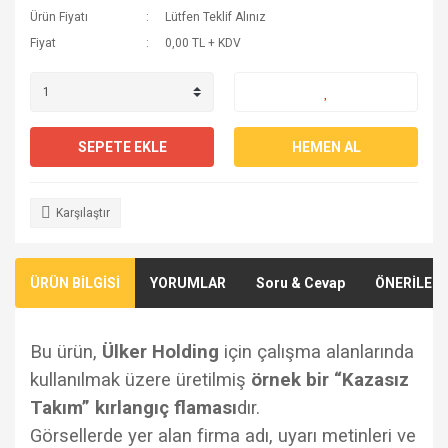
Ürün Fiyatı
Lütfen Teklif Alınız
Fiyat
0,00 TL + KDV
SEPETE EKLE
HEMEN AL
Karşılaştır
ÜRÜN BİLGİSİ
YORUMLAR
Soru & Cevap
ÖNERİLERİ
Bu ürün,
Ülker Holding
için çalışma alanlarında
kullanılmak üzere üretilmiş
örnek bir “Kazasız
Takım” kırlangıç flaması
dır.
Görsellerde yer alan firma adı, uyarı metinleri ve