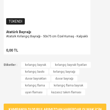
TÜKENDİ
Atatürk Bayrağı
Atatürk Kırlangıç Bayrağı - 50x75 cm Özel Kumaş - Kalpaklı
0,00 TL
Etiketler :
kırlangıç bayrak
kırlangıç bayrak fiyatları
kırlangıç baskı
kırlangıç bayrağı
duvar bayrakları
duvar bayrağı
kırlangıç flama
kırlangıç flama bayrak
uyarı flaması
kazasız takım flaması
KAMPANYA DUYURULARIMIZDAN HABERDAR OLMAK İÇİN