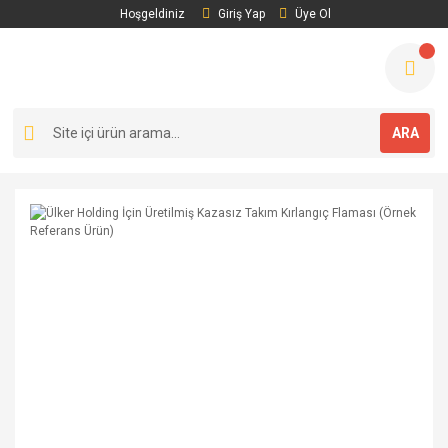
Hoşgeldiniz
Giriş Yap
Üye Ol
ARA