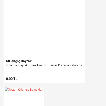
Ürün fiyatı diğer sitelerden daha pahalı.
Bu ürüne benzer farklı alternatifler olmalı.
Gönder
Kırlangıç Bayrak
Kırlangıç Bayrak Örnek Üretim – Deniz Pizzeria Referansı
0,00 TL