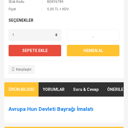
Stok Kodu
BEKY6789
Fiyat
0,00 TL + KDV
SEÇENEKLER
SEPETE EKLE
HEMEN AL
Karşılaştır
ÜRÜN BİLGİSİ
YORUMLAR
Soru & Cevap
ÖNERİLERİ
Avrupa Hun Devleti Bayrağı İmalatı
Bu ürünün fiyat bilgisi, resim, ürün açıklamalarında ve diğer