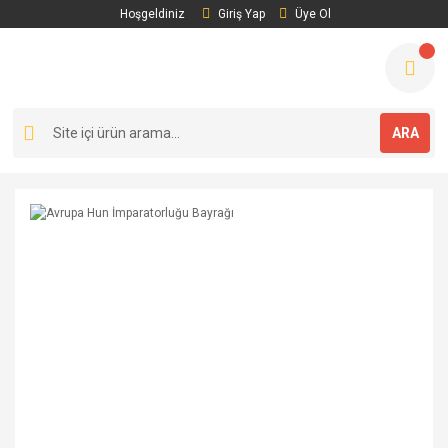
Hoşgeldiniz
Giriş Yap
Üye Ol
ARA