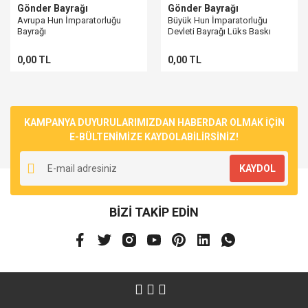
Gönder Bayrağı
Gönder Bayrağı
Avrupa Hun İmparatorluğu
Büyük Hun İmparatorluğu
Bayrağı
Devleti Bayrağı Lüks Baskı
0,00 TL
0,00 TL
KAMPANYA DUYURULARIMIZDAN HABERDAR OLMAK İÇİN
E-BÜLTENİMİZE KAYDOLABİLİRSİNİZ!
KAYDOL
BİZİ TAKİP EDİN