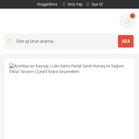
Hoşgeldiniz
Giriş Yap
Üye Ol
ARA