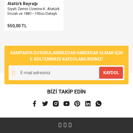
Atatürk Bayrağı
Siyah Zemin Üzerine K. Atatürk
İmzalı ve 1881–193∞ Detaylı
Bayrak
550,00 TL
KAMPANYA DUYURULARIMIZDAN HABERDAR OLMAK İÇİN
E-BÜLTENİMİZE KAYDOLABİLİRSİNİZ!
KAYDOL
BİZİ TAKİP EDİN