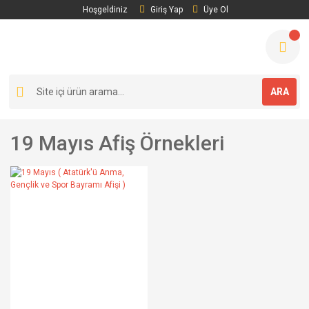
Hoşgeldiniz
Giriş Yap
Üye Ol
ARA
19 Mayıs Afiş Örnekleri