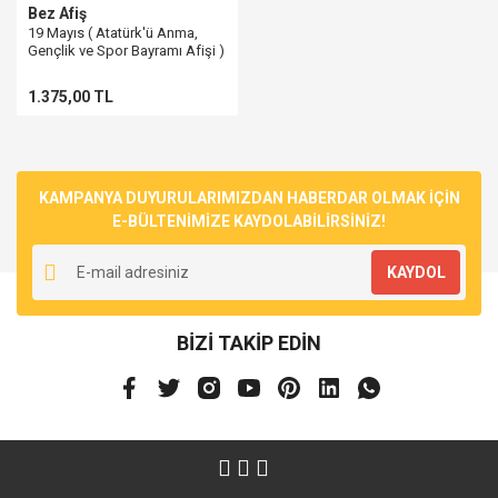
Bez Afiş
19 Mayıs ( Atatürk'ü Anma,
Gençlik ve Spor Bayramı Afişi )
1.375,00 TL
KAMPANYA DUYURULARIMIZDAN HABERDAR OLMAK İÇİN
E-BÜLTENİMİZE KAYDOLABİLİRSİNİZ!
KAYDOL
BİZİ TAKİP EDİN