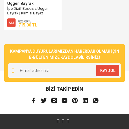
Üçgen Bayrak
İpe Dizili Baskısız Üçgen
Bayrak | Kırmızı Beyaz
825,00 TL
%13
715,00 TL
KAMPANYA DUYURULARIMIZDAN HABERDAR OLMAK İÇİN
E-BÜLTENİMİZE KAYDOLABİLİRSİNİZ!
KAYDOL
BİZİ TAKİP EDİN