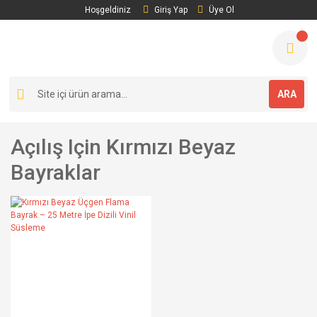
Hoşgeldiniz
Giriş Yap
Üye Ol
ARA
Açılış Için Kırmızı Beyaz
Bayraklar