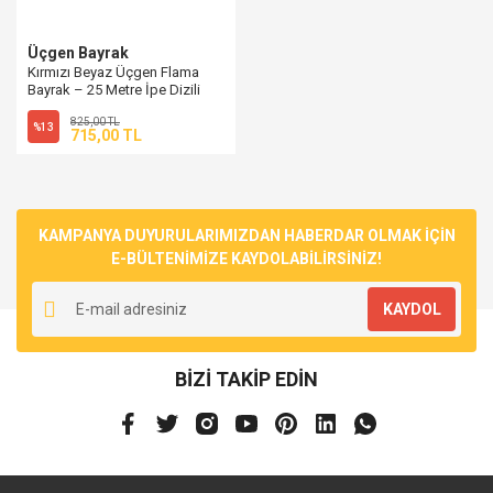
Üçgen Bayrak
Kırmızı Beyaz Üçgen Flama
Bayrak – 25 Metre İpe Dizili
Vinil Süsleme
825,00 TL
%13
715,00 TL
KAMPANYA DUYURULARIMIZDAN HABERDAR OLMAK İÇİN
E-BÜLTENİMİZE KAYDOLABİLİRSİNİZ!
KAYDOL
BİZİ TAKİP EDİN