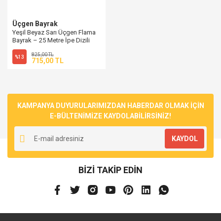
Üçgen Bayrak
Yeşil Beyaz Sarı Üçgen Flama
Bayrak – 25 Metre İpe Dizili
Vinil Süsleme
825,00 TL
%13
715,00 TL
KAMPANYA DUYURULARIMIZDAN HABERDAR OLMAK İÇİN
E-BÜLTENİMİZE KAYDOLABİLİRSİNİZ!
KAYDOL
BİZİ TAKİP EDİN