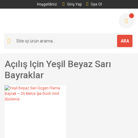
Hoşgeldiniz
Giriş Yap
Üye Ol
ARA
Açılış Için Yeşil Beyaz Sarı
Bayraklar