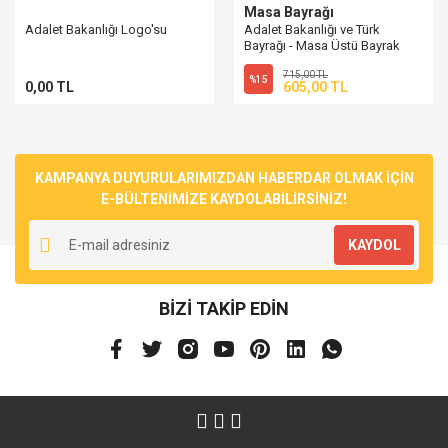
Masa Bayrağı
Adalet Bakanlığı Logo'su
Adalet Bakanlığı ve Türk
Bayrağı - Masa Üstü Bayrak
Flama
715,00 TL
%15
0,00 TL
605,00 TL
KAMPANYA DUYURULARIMIZDAN HABERDAR OLMAK İÇİN
E-BÜLTENİMİZE KAYDOLABİLİRSİNİZ!
KAYDOL
BİZİ TAKİP EDİN