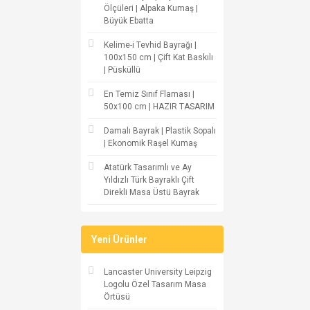
Ölçüleri | Alpaka Kumaş |
Büyük Ebatta
Kelime-i Tevhid Bayrağı |
100x150 cm | Çift Kat Baskılı
| Püsküllü
En Temiz Sınıf Flaması |
50x100 cm | HAZIR TASARIM
Damalı Bayrak | Plastik Sopalı
| Ekonomik Raşel Kumaş
Atatürk Tasarımlı ve Ay
Yıldızlı Türk Bayraklı Çift
Direkli Masa Üstü Bayrak
Yeni Ürünler
Lancaster University Leipzig
Logolu Özel Tasarım Masa
Örtüsü