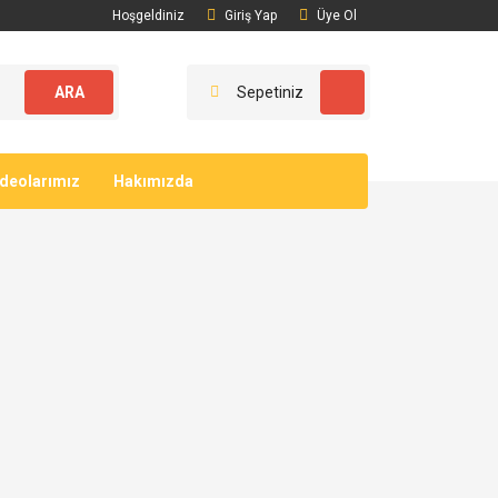
Hoşgeldiniz
Giriş Yap
Üye Ol
ARA
Sepetiniz
ideolarımız
Hakımızda