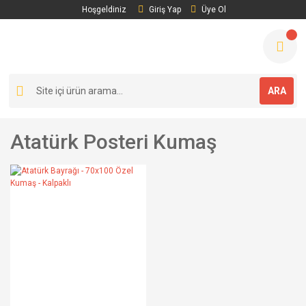
Hoşgeldiniz
Giriş Yap
Üye Ol
ARA
Atatürk Posteri Kumaş