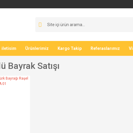
iletisim
Ürünlerimiz
Kargo Takip
Referaslarımız
V
lü Bayrak Satışı