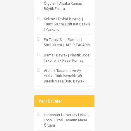
Ölçüleri | Alpaka Kumaş |
Büyük Ebatta
Kelime-i Tevhid Bayrağı |
100x150 cm | Çift Kat Baskılı
| Püsküllü
En Temiz Sınıf Flaması |
50x100 cm | HAZIR TASARIM
Damalı Bayrak | Plastik Sopalı
| Ekonomik Raşel Kumaş
Atatürk Tasarımlı ve Ay
Yıldızlı Türk Bayraklı Çift
Direkli Masa Üstü Bayrak
Yeni Ürünler
Lancaster University Leipzig
Logolu Özel Tasarım Masa
Örtüsü