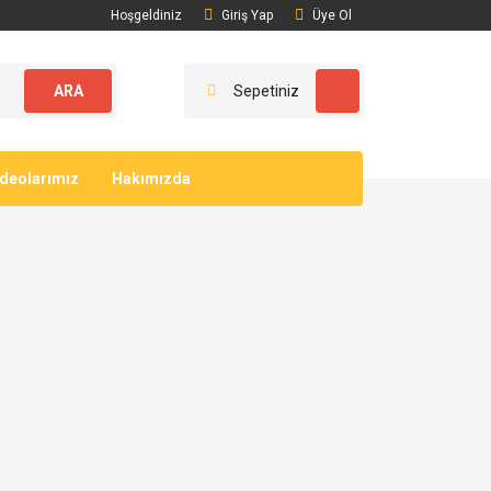
Hoşgeldiniz
Giriş Yap
Üye Ol
ARA
Sepetiniz
ideolarımız
Hakımızda