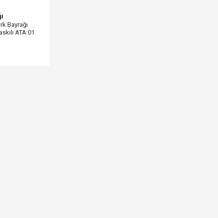
ğı
rk Bayrağı
skılı ATA:01