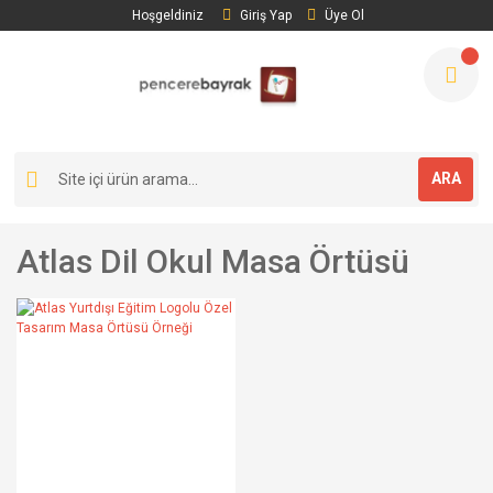
Hoşgeldiniz
Giriş Yap
Üye Ol
ARA
Atlas Dil Okul Masa Örtüsü