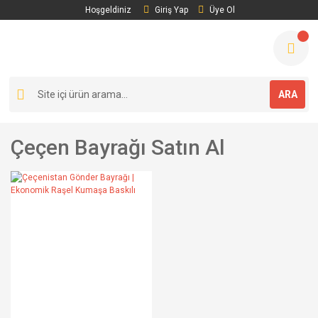
Hoşgeldiniz
Giriş Yap
Üye Ol
ARA
Çeçen Bayrağı Satın Al