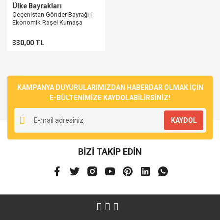
Ülke Bayrakları
Çeçenistan Gönder Bayrağı |
Ekonomik Raşel Kumaşa
Baskılı
330,00 TL
KAMPANYA DUYURULARIMIZDAN HABERDAR OLMAK İÇİN
E-BÜLTENİMİZE KAYDOLABİLİRSİNİZ!
KAYDOL
BİZİ TAKİP EDİN