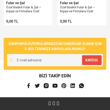
Fular ve Şal
Fular ve Şal
Özel Baskılı Fular & Şal –
Özel Baskılı Fular & Şal –
Kişiye ve Firmalara Özel
Kişiye ve Firmalara Özel
Tasarım Eşarp (Çiçek Desenli,
Tasarım Eşarp (Çiçekli, 40x140
40x140 cm
cm)
0,00 TL
0,00 TL
KAMPANYA DUYURULARIMIZDAN HABERDAR OLMAK İÇİN
E-BÜLTENİMİZE KAYDOLABİLİRSİNİZ!
KAYDOL
BİZİ TAKİP EDİN