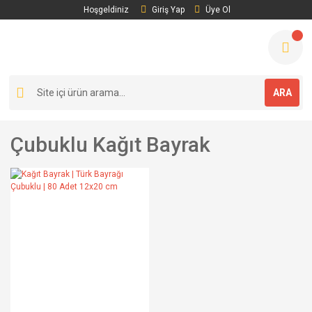
Hoşgeldiniz
Giriş Yap
Üye Ol
ARA
Çubuklu Kağıt Bayrak