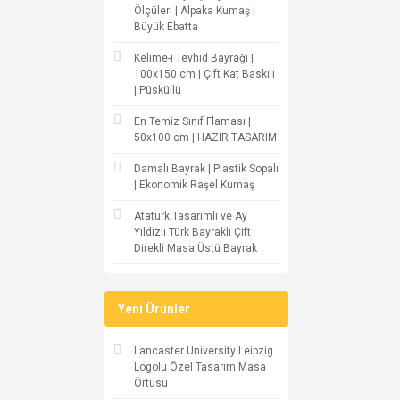
Ölçüleri | Alpaka Kumaş |
Büyük Ebatta
Kelime-i Tevhid Bayrağı |
100x150 cm | Çift Kat Baskılı
| Püsküllü
En Temiz Sınıf Flaması |
50x100 cm | HAZIR TASARIM
Damalı Bayrak | Plastik Sopalı
| Ekonomik Raşel Kumaş
Atatürk Tasarımlı ve Ay
Yıldızlı Türk Bayraklı Çift
Direkli Masa Üstü Bayrak
Yeni Ürünler
Lancaster University Leipzig
Logolu Özel Tasarım Masa
Örtüsü