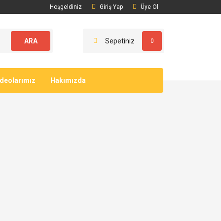
Hoşgeldiniz
Giriş Yap
Üye Ol
ARA
Sepetiniz
0
ideolarımız
Hakımızda