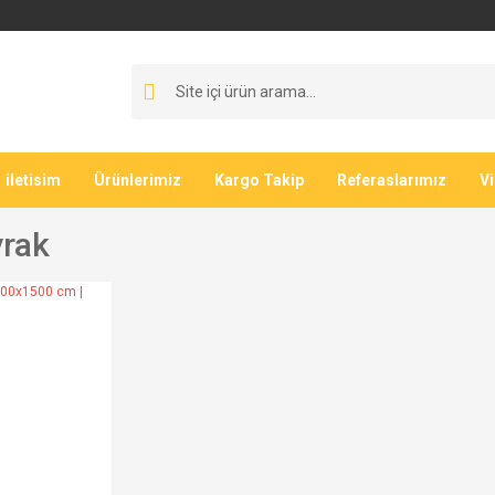
iletisim
Ürünlerimiz
Kargo Takip
Referaslarımız
V
rak