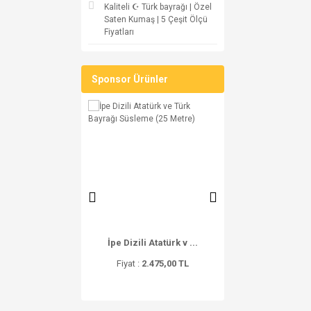
Kaliteli ☪ Türk bayrağı | Özel
Saten Kumaş | 5 Çeşit Ölçü
Fiyatları
Sponsor Ürünler
ter University ...
İpe Dizili Atatürk v ...
☪ Türk Bayrağı Fiya
iyat :
0,00 TL
Fiyat :
2.475,00 TL
Fiyat :
396,00 T