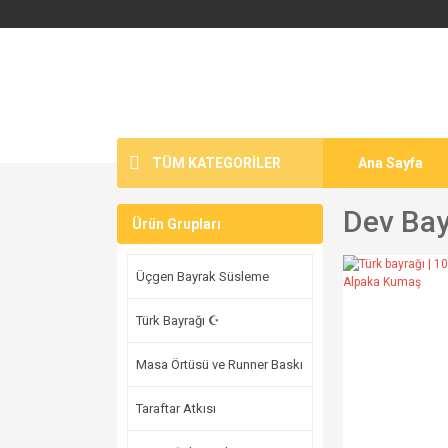
TÜM KATEGORİLER
Ana Sayfa
Dev Bay
Ürün Grupları
Üçgen Bayrak Süsleme
Türk Bayrağı ☪
Masa Örtüsü ve Runner Baskı
Taraftar Atkısı