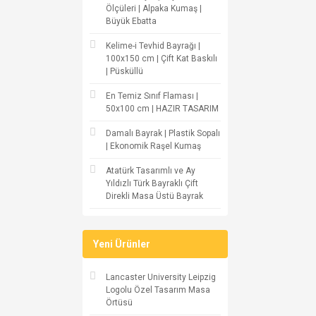
Ölçüleri | Alpaka Kumaş |
Büyük Ebatta
Kelime-i Tevhid Bayrağı |
100x150 cm | Çift Kat Baskılı
| Püsküllü
En Temiz Sınıf Flaması |
50x100 cm | HAZIR TASARIM
Damalı Bayrak | Plastik Sopalı
| Ekonomik Raşel Kumaş
Atatürk Tasarımlı ve Ay
Yıldızlı Türk Bayraklı Çift
Direkli Masa Üstü Bayrak
Yeni Ürünler
Lancaster University Leipzig
Logolu Özel Tasarım Masa
Örtüsü