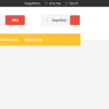
Hoşgeldiniz
Giriş Yap
Üye Ol
ARA
Sepetiniz
ideolarımız
Hakımızda